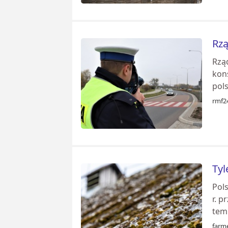
Rzą
Rzą
kon
pols
rmf24
Tyl
Pol
r. p
temp
farme