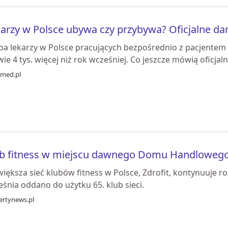
arzy w Polsce ubywa czy przybywa? Oficjalne d
zba lekarzy w Polsce pracujących bezpośrednio z pacjentem 
ie 4 tys. więcej niż rok wcześniej. Co jeszcze mówią oficjaln
med.pl
ub fitness w miejscu dawnego Domu Handloweg
iększa sieć klubów fitness w Polsce, Zdrofit, kontynuuje r
śnia oddano do użytku 65. klub sieci.
ertynews.pl