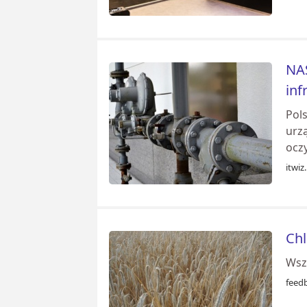
NAS
inf
Pols
urz
ocz
itwiz.
Chl
Wszy
feed