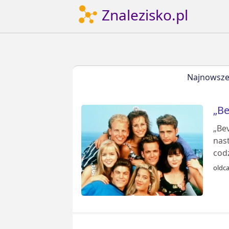
Znalezisko.pl
Najnowsz
„Be
„Bev
nast
cod
oldc