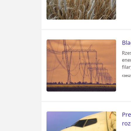
Bla
Rzes
ener
fila
rzesz
Pre
roz