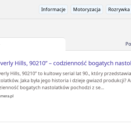
Informacje
Motoryzacja
Rozrywka
Po
e
verly Hills, 90210” – codzienność bogatych nast
erly Hills, 90210” to kultowy serial lat 90., który przedsta
olatków. Jaka była jego historia i dzieje gwiazd produkcji? Ar
zienność bogatych nastolatków pochodzi z se...
amera.pl