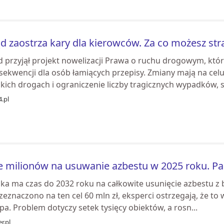
d zaostrza kary dla kierowców. Za co możesz str
d przyjął projekt nowelizacji Prawa o ruchu drogowym, któ
sekwencji dla osób łamiących przepisy. Zmiany mają na cel
kich drogach i ograniczenie liczby tragicznych wypadków, sz
.pl
e milionów na usuwanie azbestu w 2025 roku. P
ska ma czas do 2032 roku na całkowite usunięcie azbestu 
rzeznaczono na ten cel 60 mln zł, eksperci ostrzegają, że to
a. Problem dotyczy setek tysięcy obiektów, a rosn...
r.pl