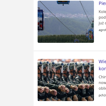
Pie
Kole
pod
już 
agrof
Wie
kom
Chi
now
obli
pch2