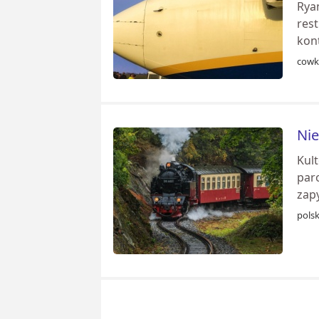
Rya
res
kon
cowk
Nie
Kul
par
zap
pols