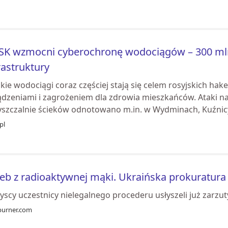
K wzmocni cyberochronę wodociągów – 300 mln
rastruktury
kie wodociągi coraz częściej stają się celem rosyjskich hak
ądzeniami i zagrożeniem dla zdrowia mieszkańców. Ataki na 
yszczalnie ścieków odnotowano m.in. w Wydminach, Kuźnicy
pl
eb z radioaktywnej mąki. Ukraińska prokuratura
scy uczestnicy nielegalnego procederu usłyszeli już zarzuty
burner.com