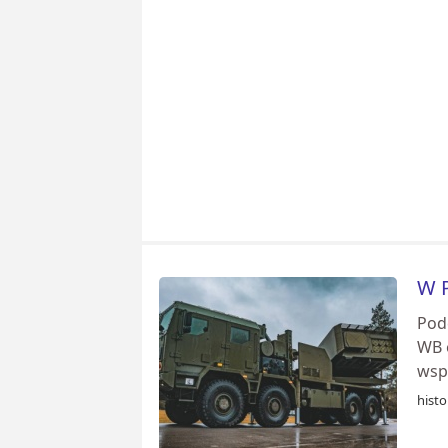
W P
Pod
WB 
wspó
histo