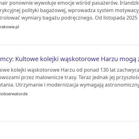
nair ponownie wywołuje emocje wśród pasażerów. Irlandzki p
trykcyjnej polityki bagażowej, wprowadza system motywac
trolować wymiary bagażu podręcznego. Od listopada 2025 r
rakowie.pl
mcy: Kultowe kolejki wąskotorowe Harzu mogą z
towe kolejki wąskotorowe Harzu od ponad 130 lat zachwyca
owozami przez malownicze trasy. Teraz jednak jej przyszł
ytania. Utrzymanie i modernizacja wymagają astronomiczny
kiobserwator.de