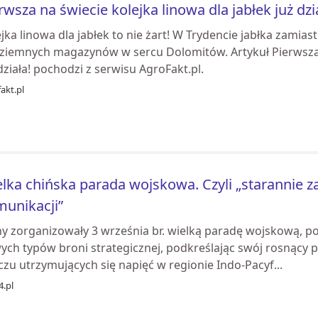
rwsza na świecie kolejka linowa dla jabłek już dzi
jka linowa dla jabłek to nie żart! W Trydencie jabłka zamiast
ziemnych magazynów w sercu Dolomitów. Artykuł Pierwsza n
działa! pochodzi z serwisu AgroFakt.pl.
akt.pl
lka chińska parada wojskowa. Czyli „starannie z
unikacji”
ny zorganizowały 3 września br. wielką paradę wojskową, p
ych typów broni strategicznej, podkreślając swój rosnący p
czu utrzymujących się napięć w regionie Indo-Pacyf...
4.pl