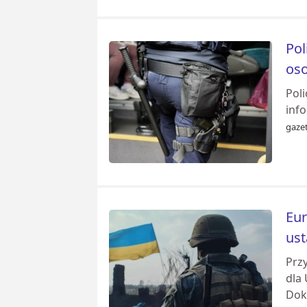
Pol
oso
Poli
info
gazet
Eur
ust
Prz
dla
Doku