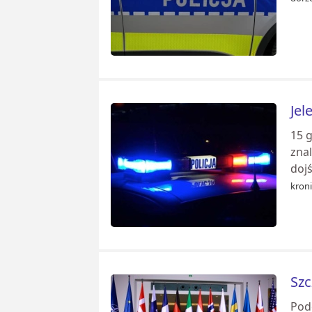
Jel
15 g
znal
dojś
kroni
Szc
Pod