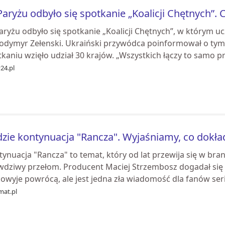
aryżu odbyło się spotkanie „Koalicji Chętnych”. 
ryżu odbyło się spotkanie „Koalicji Chętnych”, w którym uc
odymyr Zełenski. Ukraiński przywódca poinformował o tym
kaniu wzięło udział 30 krajów. „Wszystkich łączy to samo pr
24.pl
zie kontynuacja "Rancza". Wyjaśniamy, co dokład
ynuacja "Rancza" to temat, który od lat przewija się w bra
wdziwy przełom. Producent Maciej Strzembosz dogadał się z
owyje powrócą, ale jest jedna zła wiadomość dla fanów seri.
mat.pl