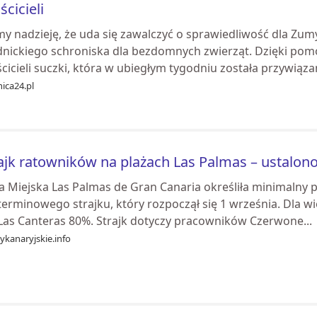
ścicieli
y nadzieję, że uda się zawalczyć o sprawiedliwość dla Zum
dnickiego schroniska dla bezdomnych zwierząt. Dzięki pomo
cicieli suczki, która w ubiegłym tygodniu została przywiązan
ica24.pl
ajk ratowników na plażach Las Palmas – ustalo
a Miejska Las Palmas de Gran Canaria określiła minimalny
erminowego strajku, który rozpoczął się 1 września. Dla wi
 Las Canteras 80%. Strajk dotyczy pracowników Czerwone...
ykanaryjskie.info