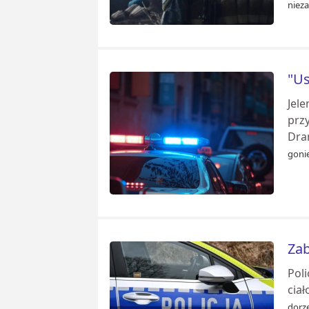
nieza
"Us
Jele
przy
Dram
gonie
Zab
Poli
ciał
dorze