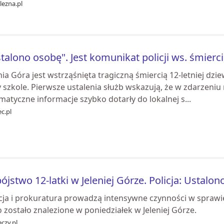
lezna.pl
talono osobę". Jest komunikat policji ws. śmierci
nia Góra jest wstrząśnięta tragiczną śmiercią 12-letniej dzie
 szkole. Pierwsze ustalenia służb wskazują, że w zdarzeniu
atyczne informacje szybko dotarły do lokalnej s...
c.pl
ójstwo 12-latki w Jeleniej Górze. Policja: Ustalon
cja i prokuratura prowadzą intensywne czynności w sprawie 
o zostało znalezione w poniedziałek w Jeleniej Górze.
czy.pl