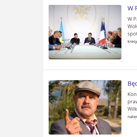
W P
W Pa
Woł
spot
kresy
Będ
Kont
pra
Wilk
nate