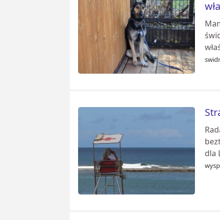
wła
Mam
świ
właś
swidn
Str
Rad
bezt
dla
wysp