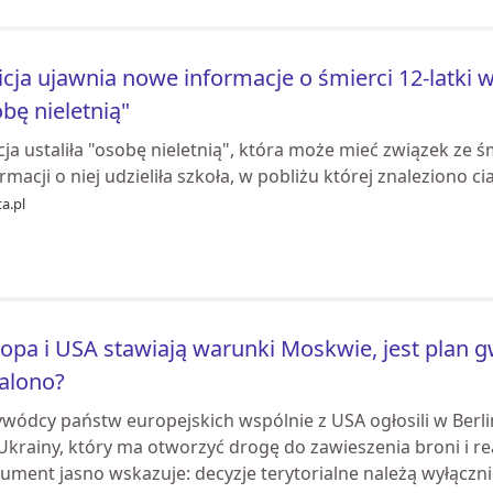
icja ujawnia nowe informacje o śmierci 12-latki w
bę nieletnią"
cja ustaliła "osobę nieletnią", która może mieć związek ze śm
rmacji o niej udzieliła szkoła, w pobliżu której znaleziono cia
a.pl
opa i USA stawiają warunki Moskwie, jest plan g
alono?
ywódcy państw europejskich wspólnie z USA ogłosili w Berli
 Ukrainy, który ma otworzyć drogę do zawieszenia broni i 
ment jasno wskazuje: decyzje terytorialne należą wyłącznie