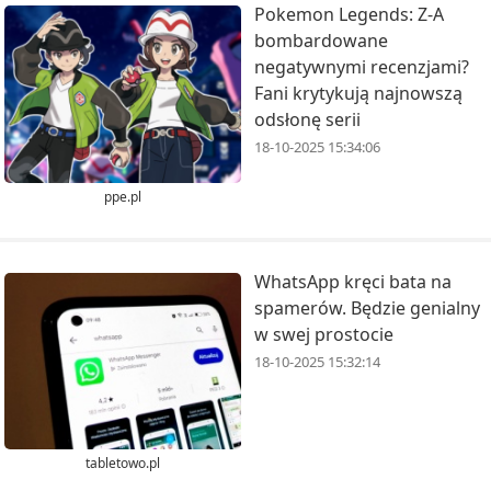
Pokemon Legends: Z-A
bombardowane
negatywnymi recenzjami?
Fani krytykują najnowszą
odsłonę serii
18-10-2025 15:34:06
ppe.pl
WhatsApp kręci bata na
spamerów. Będzie genialny
w swej prostocie
18-10-2025 15:32:14
tabletowo.pl