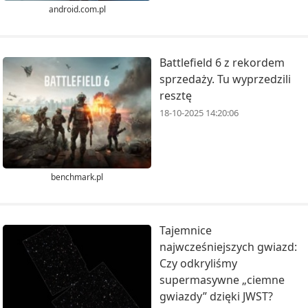
android.com.pl
Battlefield 6 z rekordem
sprzedaży. Tu wyprzedzili
resztę
18-10-2025 14:20:06
benchmark.pl
Tajemnice
najwcześniejszych gwiazd:
Czy odkryliśmy
supermasywne „ciemne
gwiazdy” dzięki JWST?