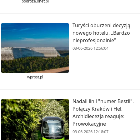
podroze.onet.pl
Turyści oburzeni decyzją
nowego hotelu. „Bardzo
nieprofesjonalnie”
03-06-2026 12:56:04
wprost.pl
Nadali linii "numer Bestii".
Połączy Kraków i Hel.
Archidiecezja reaguje:
Prowokacyjne
03-06-2026 12:18:07