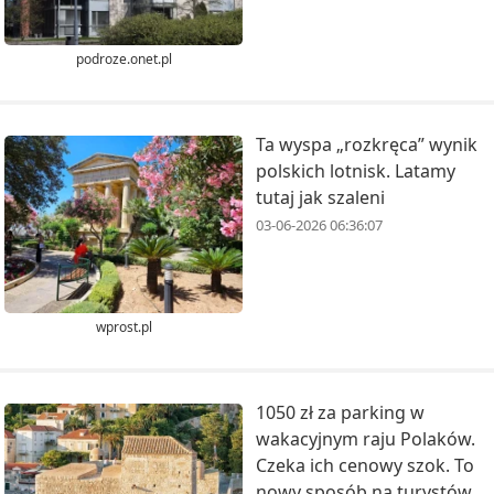
podroze.onet.pl
Ta wyspa „rozkręca” wynik
polskich lotnisk. Latamy
tutaj jak szaleni
03-06-2026 06:36:07
wprost.pl
1050 zł za parking w
wakacyjnym raju Polaków.
Czeka ich cenowy szok. To
nowy sposób na turystów