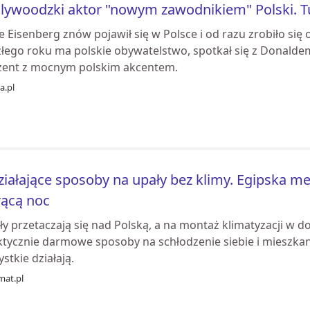
lywoodzki aktor "nowym zawodnikiem" Polski. T
e Eisenberg znów pojawił się w Polsce i od razu zrobiło się o
złego roku ma polskie obywatelstwo, spotkał się z Donald
zent z mocnym polskim akcentem.
ia.pl
ziałające sposoby na upały bez klimy. Egipska m
ącą noc
y przetaczają się nad Polską, a na montaż klimatyzacji w d
ktycznie darmowe sposoby na schłodzenie siebie i mieszkan
stkie działają.
mat.pl