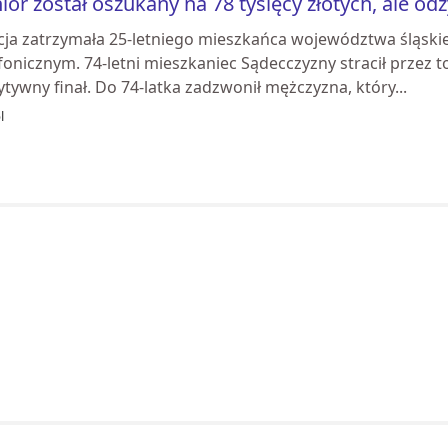
ior został oszukany na 78 tysięcy złotych, ale od
icja zatrzymała 25-letniego mieszkańca województwa śląskie
fonicznym. 74-letni mieszkaniec Sądecczyzny stracił przez t
tywny finał. Do 74-latka zadzwonił mężczyzna, który...
l