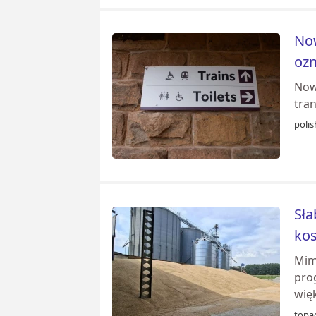
Now
oz
Now
tran
poli
Sła
kos
Mim
pro
więk
topag