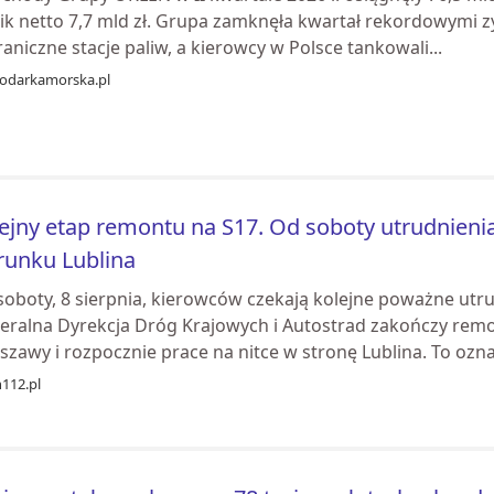
ik netto 7,7 mld zł. Grupa zamknęła kwartał rekordowymi 
aniczne stacje paliw, a kierowcy w Polsce tankowali...
odarkamorska.pl
ejny etap remontu na S17. Od soboty utrudnienia
runku Lublina
soboty, 8 sierpnia, kierowców czekają kolejne poważne utr
eralna Dyrekcja Dróg Krajowych i Autostrad zakończy remo
zawy i rozpocznie prace na nitce w stronę Lublina. To ozna.
n112.pl