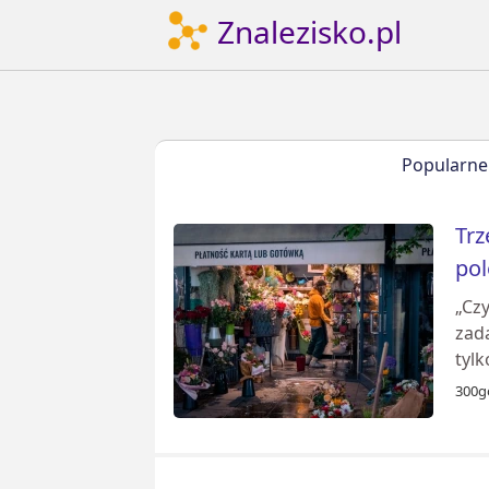
Znalezisko.pl
Popularne
Trz
pol
„Cz
zad
tylk
300g