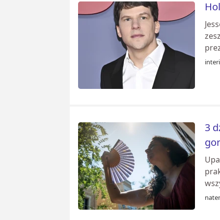
Hol
Jess
zes
pre
inter
3 d
gor
Upał
pra
wszy
nate