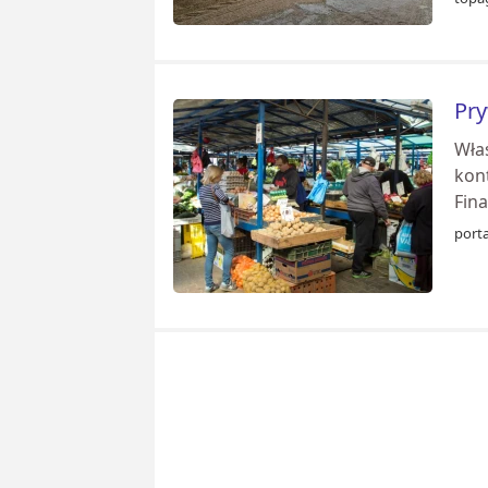
Pry
Wła
kont
Fina
port