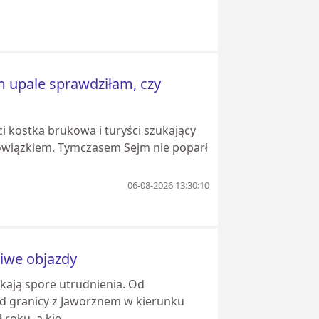
 upale sprawdziłam, czy
 kostka brukowa i turyści szukający
bowiązkiem. Tymczasem Sejm nie poparł
06-08-2026 13:30:10
liwe objazdy
ają spore utrudnienia. Od
od granicy z Jaworznem w kierunku
oku, a kie...