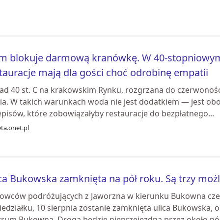
m blokuje darmową kranówkę. W 40-stopniowym
tauracje mają dla gości choć odrobinę empatii
ad 40 st. C na krakowskim Rynku, rozgrzana do czerwoności
nia. W takich warunkach woda nie jest dodatkiem — jest o
episów, które zobowiązałyby restauracje do bezpłatnego...
ta.onet.pl
ca Bukowska zamknięta na pół roku. Są trzy moż
rowców podróżujących z Jaworzna w kierunku Bukowna czek
iedziałku, 10 sierpnia zostanie zamknięta ulica Bukowska, 
trum Bukowna. Droga będzie nieprzejezdna przez około pół r