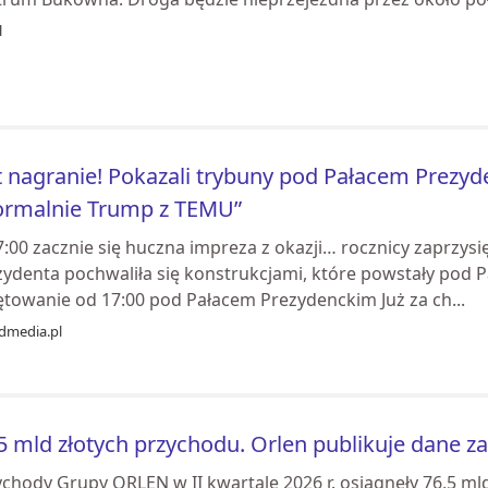
l
t nagranie! Pokazali trybuny pod Pałacem Prezyde
ormalnie Trump z TEMU”
:00 zacznie się huczna impreza z okazji… rocznicy zaprzys
zydenta pochwaliła się konstrukcjami, które powstały pod P
ętowanie od 17:00 pod Pałacem Prezydenckim Już za ch...
dmedia.pl
5 mld złotych przychodu. Orlen publikuje dane za
chody Grupy ORLEN w II kwartale 2026 r. osiągnęły 76,5 mld 