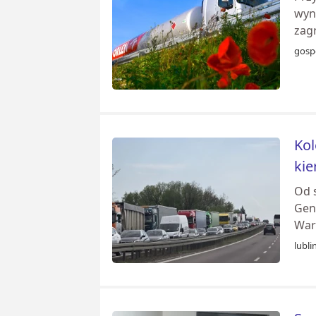
wyn
zagr
gosp
Kol
kie
Od 
Gen
Wars
lubli