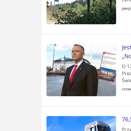
jaw.p
Jes
„N
O 17
Pre
Świ
crow
76,
Przy