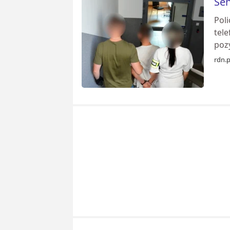
Sen
Pol
tele
pozy
rdn.p