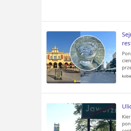
Sej
res
Pon
cie
prz
kobie
Uli
Kie
pon
cen