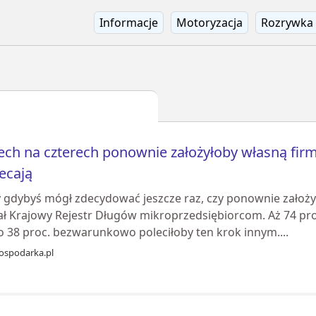
Informacje
Motoryzacja
Rozrywka
ech na czterech ponownie założyłoby własną firmę
ecają
y gdybyś mógł zdecydować jeszcze raz, czy ponownie założył
ał Krajowy Rejestr Długów mikroprzedsiębiorcom. Aż 74 proc
o 38 proc. bezwarunkowo poleciłoby ten krok innym....
ospodarka.pl