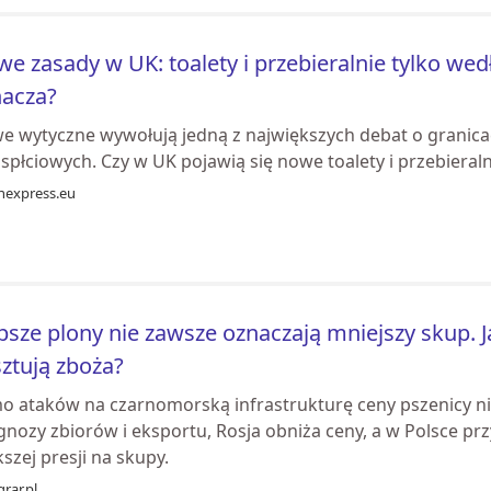
e zasady w UK: toalety i przebieralnie tylko wedł
nacza?
e wytyczne wywołują jedną z największych debat o granica
spłciowych. Czy w UK pojawią się nowe toalety i przebieraln
shexpress.eu
bsze plony nie zawsze oznaczają mniejszy skup. J
ztują zboża?
o ataków na czarnomorską infrastrukturę ceny pszenicy ni
gnozy zbiorów i eksportu, Rosja obniża ceny, a w Polsce pr
szej presji na skupy.
rar.pl