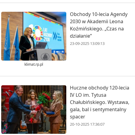
Obchody 10-lecia Agendy
2030 w Akademii Leona
Koźmińskiego. „Czas na
działanie”
23-09-2025 13:09:13
klimat.rp.pl
Huczne obchody 120-lecia
IV LO im. Tytusa
Chałubińskiego. Wystawa,
gala, bal i sentymentalny
spacer
20-10-2025 17:36:07