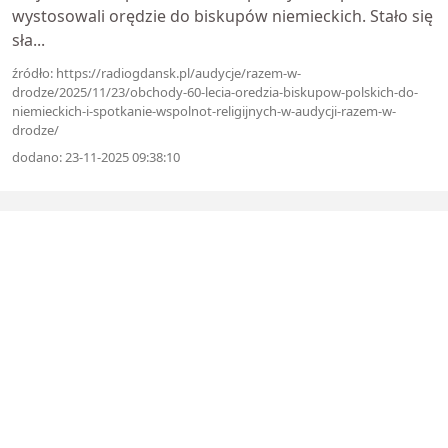
wystosowali orędzie do biskupów niemieckich. Stało się
sła...
źródło: https://radiogdansk.pl/audycje/razem-w-
drodze/2025/11/23/obchody-60-lecia-oredzia-biskupow-polskich-do-
niemieckich-i-spotkanie-wspolnot-religijnych-w-audycji-razem-w-
drodze/
dodano: 23-11-2025 09:38:10