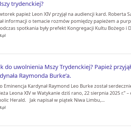
szy trydenckiej?
wtorek papież Leon XIV przyjął na audiencji kard. Roberta 
ał informacji o temacie rozmów pomiędzy papieżem a purp
odczas spotkania były prefekt Kongregacji Kultu Bożego i D.
4.pl
k do uwolnienia Mszy Trydenckiej? Papież przyjął
dynała Raymonda Burke’a.
go Eminencja Kardynał Raymond Leo Burke został serdecznie 
eża Leona XIV w Watykanie dziś rano, 22 sierpnia 2025 r.” 
olic Herald. Jak napisał w piątek Niwa Limbu,...
4.pl