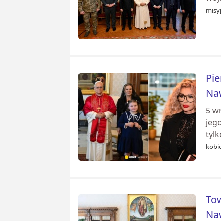
misyj
Pie
Na
5 wr
jego
tyl
kobie
Tow
Na