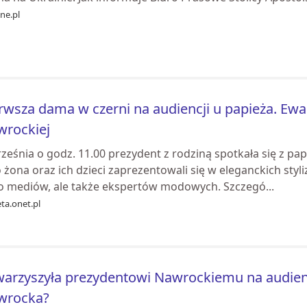
ne.pl
rwsza dama w czerni na audiencji u papieża. Ewa
wrockiej
ześnia o godz. 11.00 prezydent z rodziną spotkała się z p
 żona oraz ich dzieci zaprezentowali się w eleganckich styl
ko mediów, ale także ekspertów modowych. Szczegó...
ta.onet.pl
arzyszyła prezydentowi Nawrockiemu na audiencj
wrocka?