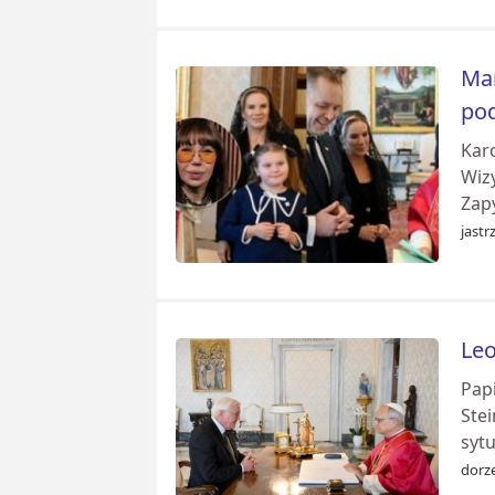
Mar
po
Kar
Wiz
Zap
jastr
Leo
Pap
Ste
sytu
dorze