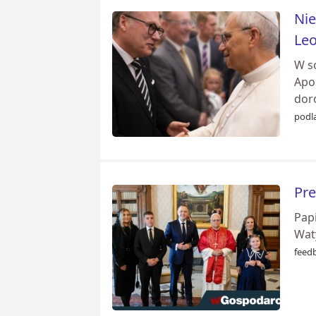
Nie
Leo
W so
Apo
dor
podla
Pre
Pap
Wat
feed