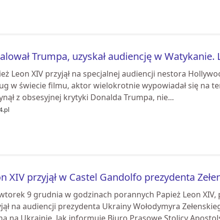
alował Trumpa, uzyskał audiencję w Watykanie. L
eż Leon XIV przyjął na specjalnej audiencji nestora Hollyw
ug w świecie filmu, aktor wielokrotnie wypowiadał się na te
ynął z obsesyjnej krytyki Donalda Trumpa, nie...
4.pl
n XIV przyjął w Castel Gandolfo prezydenta Zełe
wtorek 9 grudnia w godzinach porannych Papież Leon XIV, 
yjął na audiencji prezydenta Ukrainy Wołodymyra Zełensk
a na Ukrainie. Jak informuje Biuro Prasowe Stolicy Apostols