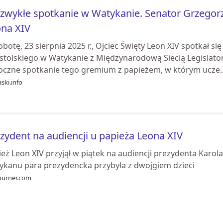
zwykłe spotkanie w Watykanie. Senator Grzegorz 
na XIV
botę, 23 sierpnia 2025 r., Ojciec Święty Leon XIV spotkał si
stolskiego w Watykanie z Międzynarodową Siecią Legislatoró
oczne spotkanie tego gremium z papieżem, w którym ucze..
ski.info
zydent na audiencji u papieża Leona XIV
ież Leon XIV przyjął w piątek na audiencji prezydenta Kar
ykanu para prezydencka przybyła z dwojgiem dzieci
burner.com