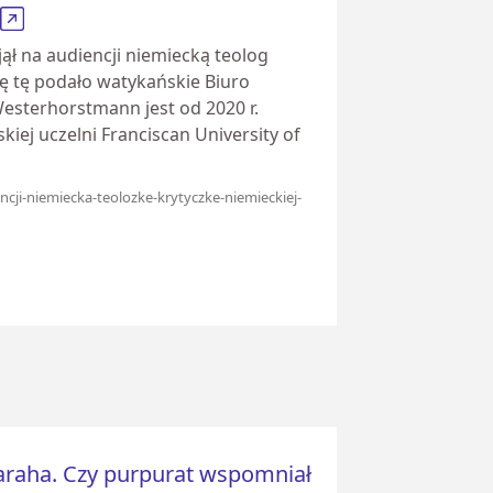
ął na audiencji niemiecką teolog
 tę podało watykańskie Biuro
sterhorstmann jest od 2020 r.
kiej uczelni Franciscan University of
encji-niemiecka-teolozke-krytyczke-niemieckiej-
 Saraha. Czy purpurat wspomniał