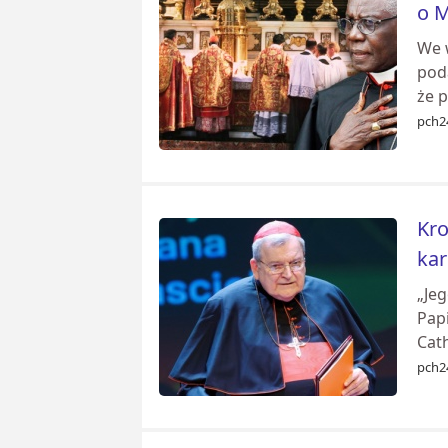
o M
We 
pod
że p
pch2
Kro
kar
„Je
Papi
Cath
pch2