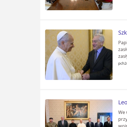
Szk
Papi
zasł
zasł
pch2
Leo
We 
prz
wojn