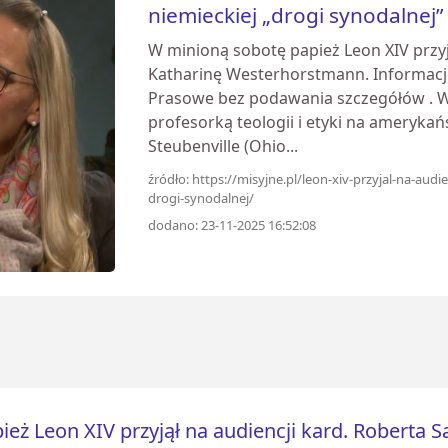
niemieckiej „drogi synodalnej”
W minioną sobotę papież Leon XIV przyj
Katharinę Westerhorstmann. Informację
Prasowe bez podawania szczegółów . We
profesorką teologii i etyki na amerykańs
Steubenville (Ohio...
źródło: https://misyjne.pl/leon-xiv-przyjal-na-audi
drogi-synodalnej/
dodano: 23-11-2025 16:52:08
ież Leon XIV przyjął na audiencji kard. Roberta