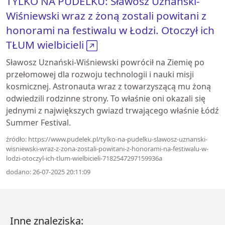
TYLKO NA PUDELKU: Sławosz Uznański-
Wiśniewski wraz z żoną zostali powitani z
honorami na festiwalu w Łodzi. Otoczył ich
TŁUM wielbicieli
Sławosz Uznański-Wiśniewski powrócił na Ziemię po
przełomowej dla rozwoju technologii i nauki misji
kosmicznej. Astronauta wraz z towarzyszącą mu żoną
odwiedzili rodzinne strony. To właśnie oni okazali się
jednymi z największych gwiazd trwającego właśnie Łódź
Summer Festival.
źródło: https://www.pudelek.pl/tylko-na-pudelku-slawosz-uznanski-
wisniewski-wraz-z-zona-zostali-powitani-z-honorami-na-festiwalu-w-
lodzi-otoczyl-ich-tlum-wielbicieli-7182547297159936a
dodano: 26-07-2025 20:11:09
Inne znaleziska: