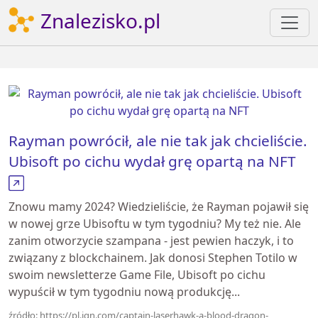
Znalezisko.pl
Rayman powrócił, ale nie tak jak chcieliście.
Ubisoft po cichu wydał grę opartą na NFT
Znowu mamy 2024? Wiedzieliście, że Rayman pojawił się
w nowej grze Ubisoftu w tym tygodniu? My też nie. Ale
zanim otworzycie szampana - jest pewien haczyk, i to
związany z blockchainem. Jak donosi Stephen Totilo w
swoim newsletterze Game File, Ubisoft po cichu
wypuścił w tym tygodniu nową produkcję...
źródło: https://pl.ign.com/captain-laserhawk-a-blood-dragon-