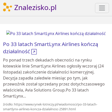
Znalezisko.pl
Po 33 latach SmartLynx Airlines kończą
działalność
Po ponad trzech dekadach obecności na rynku
łotewskie linie SmartLynx Airlines ogłosiły wczoraj (24
listopada) zakończenie działalności komercyjnej.
Decyzja zapadła zaledwie miesiąc po tym, jak
przewoźnik został sprzedany przez dotychczasowego
właściciela, Avia Solutions Group.Po 33 latach
SmartLynx...
źródło: https://www.rynek-lotniczy.pl/wiadomosci/po-33-latach-
smartlynx-airlines-koncza-dzialalnosc-25891.html