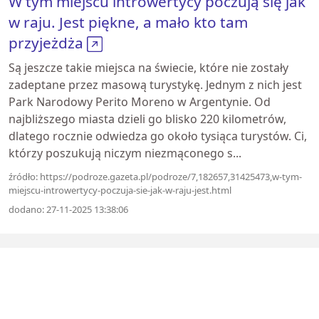
W tym miejscu introwertycy poczują się jak
w raju. Jest piękne, a mało kto tam
przyjeżdża
Są jeszcze takie miejsca na świecie, które nie zostały
zadeptane przez masową turystykę. Jednym z nich jest
Park Narodowy Perito Moreno w Argentynie. Od
najbliższego miasta dzieli go blisko 220 kilometrów,
dlatego rocznie odwiedza go około tysiąca turystów. Ci,
którzy poszukują niczym niezmąconego s...
źródło: https://podroze.gazeta.pl/podroze/7,182657,31425473,w-tym-
miejscu-introwertycy-poczuja-sie-jak-w-raju-jest.html
dodano: 27-11-2025 13:38:06