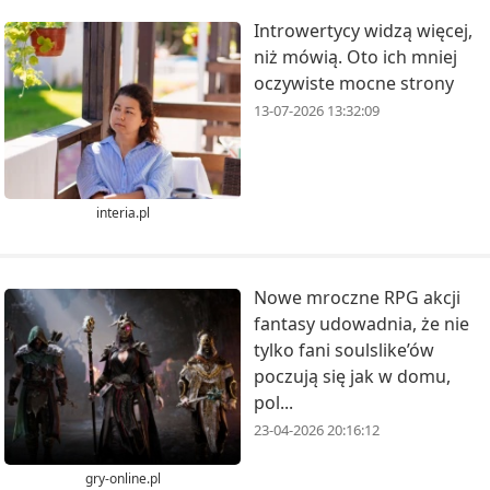
Introwertycy widzą więcej,
niż mówią. Oto ich mniej
oczywiste mocne strony
13-07-2026 13:32:09
interia.pl
Nowe mroczne RPG akcji
fantasy udowadnia, że nie
tylko fani soulslike’ów
poczują się jak w domu,
pol...
23-04-2026 20:16:12
gry-online.pl