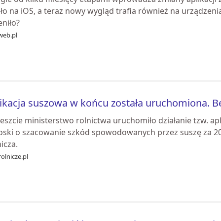
iło na iOS, a teraz nowy wygląd trafia również na urządzeni
eniło?
web.pl
ikacja suszowa w końcu została uruchomiona. Bę
eszcie ministerstwo rolnictwa uruchomiło działanie tzw. ap
oski o szacowanie szkód spowodowanych przez suszę za 202
icza.
olnicze.pl