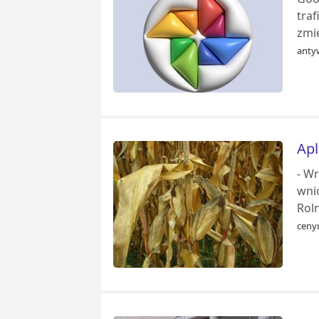
traf
zmi
anty
Apl
- Wr
wni
Roln
cenyr