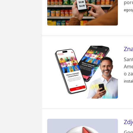
por
egos
Zna
San
Ame
o za
instal
Zdj
Goo