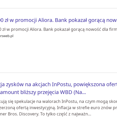
0 zł w promocji Aliora. Bank pokazał gorącą now
0 zł w promocji Aliora. Bank pokazał gorącą nowość dla fir
ersweb.pl
ja zysków na akcjach InPostu, powiększona oferta 
amount bliższy przejęcia WBD (Na...
ują się spekulacje na walorach InPostu, na czym mogą skorz
erzoną ofertą inwestycyjną. Inflacja w strefie euro znów prz
er Bros. Discovery. To tylko część z najważn...