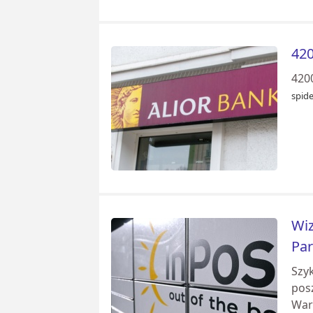
420
420
spid
Wiz
Par
Szyk
posz
Warn