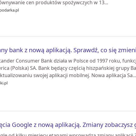
ównywanie cen produktów spożywczych w 13...
podarka.pl
ny bank z nową aplikacją. Sprawdź, co się zmien
tander Consumer Bank działa w Polsce od 1997 roku, funkc
rica (Polska) SA. Bank będący częścią hiszpańskiej grupy 
ktualizowaniu swojej aplikacji mobilnej. Nowa aplikacja Sa..
ki.pl
ęcia Google z nową aplikacją. Zmiany zobaczysz
gle od kilku miesięcy etapami wprowadza zmiany aplikacji Z