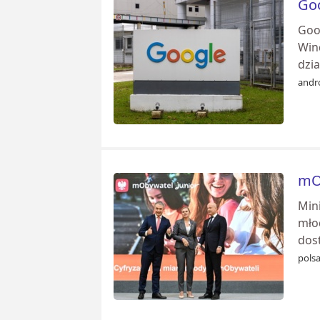
Goo
Goo
Wind
dzia
andr
mOb
Mini
mło
dost
pols