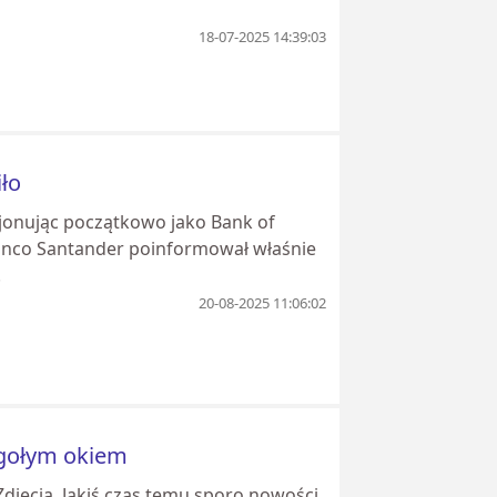
18-07-2025 14:39:03
iło
jonując początkowo jako Bank of
Banco Santander poinformował właśnie
.
20-08-2025 11:06:02
 gołym okiem
djęcia. Jakiś czas temu sporo nowości