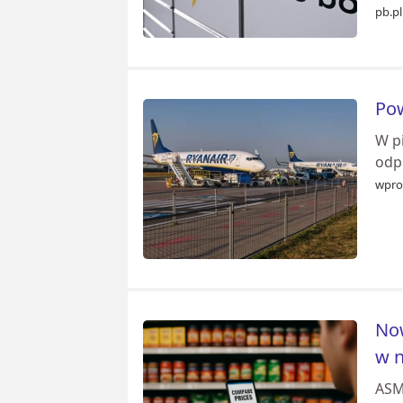
pb.pl
Pow
W p
odpr
wpro
Now
w n
ASM