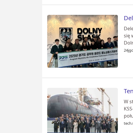
Del
Del
się
Doln
24jgo
Ten
W s
KSS-
poł
tech.