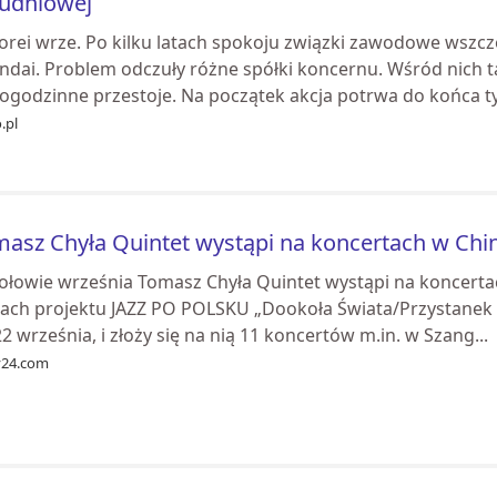
łudniowej
orei wrze. Po kilku latach spokoju związki zawodowe wszc
ndai. Problem odczuły różne spółki koncernu. Wśród nich 
logodzinne przestoje. Na początek akcja potrwa do końca ty
.pl
asz Chyła Quintet wystąpi na koncertach w Chin
ołowie września Tomasz Chyła Quintet wystąpi na koncerta
ach projektu JAZZ PO POLSKU „Dookoła Świata/Przystanek 
2 września, i złoży się na nią 11 koncertów m.in. w Szang...
y24.com