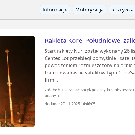
Informacje
Motoryzacja
Rozrywka
Rakieta Korei Południowej zali
Start rakiety Nuri został wykonany 26 l
Center. Lot przebiegł pomyślnie i sateli
powodzeniem rozmieszczony na orbicie 
trafiło dwanaście satelitów typu CubeS
firm...
źródło: https://space24.pl/pojazdy-kosmiczne/syst
udany-lot
dodano: 27-11-2025 14:46:05