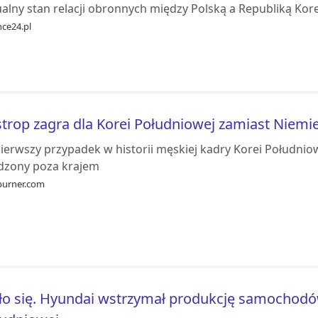
alny stan relacji obronnych między Polską a Republiką Korei
nce24.pl
trop zagra dla Korei Południowej zamiast Niemi
pierwszy przypadek w historii męskiej kadry Korei Południ
dzony poza krajem
burner.com
ło się. Hyundai wstrzymał produkcję samochodó