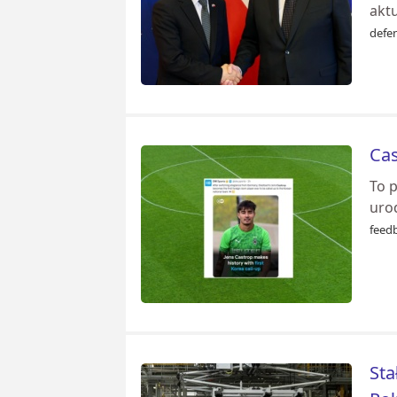
aktu
defe
Cas
To 
uro
feed
Sta