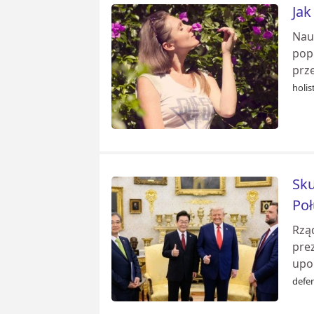
Jak
Nau
popr
prze
holis
Sku
Po
Rząd
prez
upo
defe