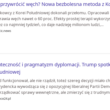
 przywrócić węch? Nowa bezbolesna metoda z Ko
kowcy z Korei Południowej dokonali przełomu. Opracowali
awia węch nawet o 60 proc. Efekty prostej terapii wykorzys
z co najmniej tydzień, co daje nadzieję milionom ludzi,...
tic.news
teczność i pragmatyzm dyplomacji. Trump spotka
łudniowej
 funkcjonował, ale nie rządził, toteż szereg decyzji miało 
ydencka wywodząca się z opozycyjnej liberalnej Partii Dem
rządkować sprawy wewnętrzne, ale zmierzyć się z trudnym.
nce24.pl