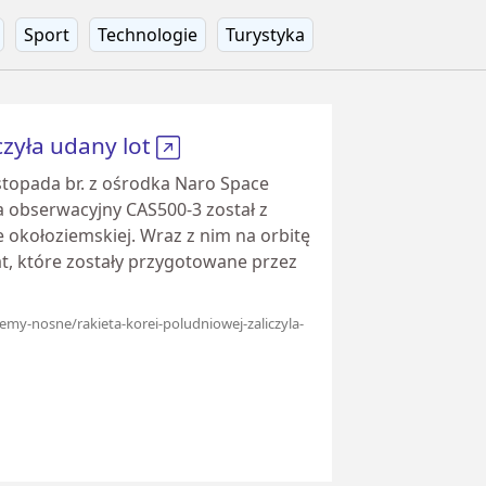
Sport
Technologie
Turystyka
czyła udany lot
istopada br. z ośrodka Naro Space
ta obserwacyjny CAS500-3 został z
okołoziemskiej. Wraz z nim na orbitę
at, które zostały przygotowane przez
emy-nosne/rakieta-korei-poludniowej-zaliczyla-