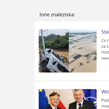
Inne znaleziska:
Sta
Co 
za z
mobi
inter
Wic
Pod
mia