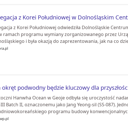
egacja z Korei Południowej w Dolnośląskim Cen
egacja z Korei Południowej odwiedziła Dolnośląskie Centru
 w ramach programu wymiany zorganizowanego przez Urz
ośląskiego i była okazją do zaprezentowania, jak na co dzie
ra.pl
 okręt podwodny będzie kluczowy dla przyszłośc
toczni Hanwha Ocean w Geoje odbyła się uroczystość nada
III Batch II, oznaczonemu jako Jang Yeong-sil (SS-087). Jed
udniowokoreańskiego programu budowy konwencjonalnych
wp.pl