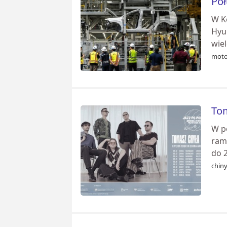
Po
W K
Hyu
wie
moto
Tom
W p
ram
do 2
chin