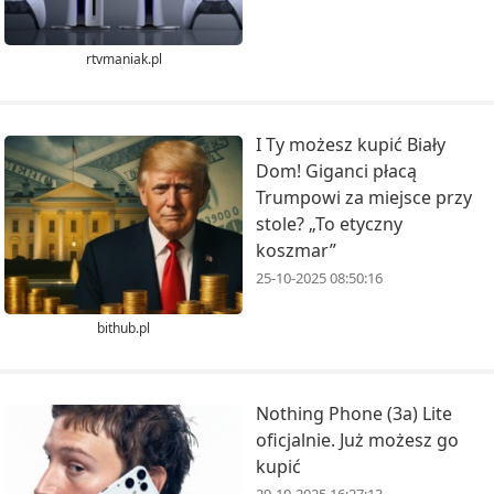
rtvmaniak.pl
I Ty możesz kupić Biały
Dom! Giganci płacą
Trumpowi za miejsce przy
stole? „To etyczny
koszmar”
25-10-2025 08:50:16
bithub.pl
Nothing Phone (3a) Lite
oficjalnie. Już możesz go
kupić
29-10-2025 16:27:13