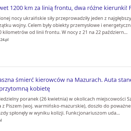
et 1200 km za linią frontu, dwa różne kierunki! 
onej nocy ukraińskie siły przeprowadziły jeden z najgłębsz
zątku wojny. Celem były obiekty przemysłowe i energetyczn
 kilometrów od linii frontu. W nocy z 21 na 22 październ...
24.pl
aszna śmierć kierowców na Mazurach. Auta stan
przytomną kobietę
edzielny poranek (26 kwietnia) w okolicach miejscowości Sze
a z Piszem (woj. warmińsko-mazurskie), doszło do poważne
zdy spłonęły w wyniku kolizji. Funkcjonariuszom uda...
pl