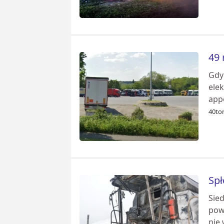
49 
Gdy
elek
appe
40to
Spł
Sie
pow
nie