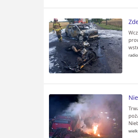
Zde
Wcz
prow
wstę
radi
Nie
Trw
poż
Nieb
wiel