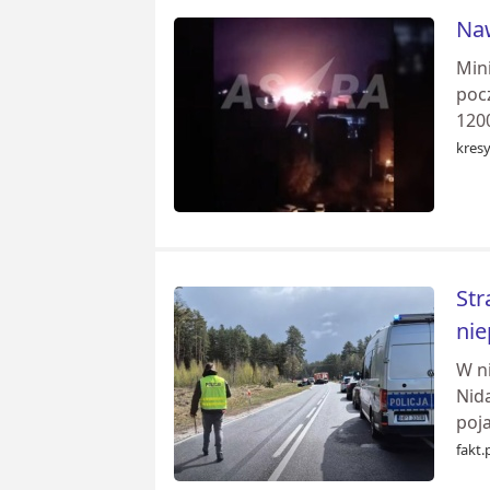
Naw
Mini
poc
1200
kresy
Str
nie
W ni
Nid
poja
fakt.