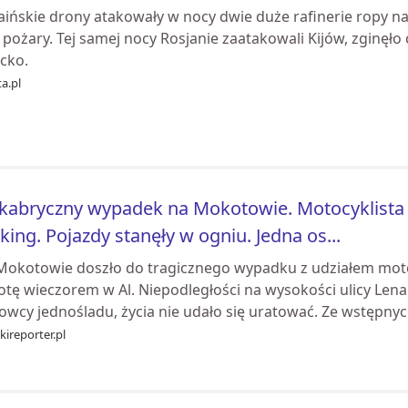
aińskie drony atakowały w nocy dwie duże rafinerie ropy na
pożary. Tej samej nocy Rosjanie zaatakowali Kijów, zginęło
cko.
a.pl
abryczny wypadek na Mokotowie. Motocyklista z
king. Pojazdy stanęły w ogniu. Jedna os...
Mokotowie doszło do tragicznego wypadku z udziałem motoc
otę wieczorem w Al. Niepodległości na wysokości ulicy Lena
owcy jednośladu, życia nie udało się uratować. Ze wstępnych
kireporter.pl