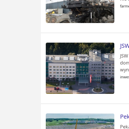
farme
JSW
JSW
domi
wyni
inwes
Pek
Pek