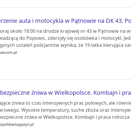
rzenie auta i motocykla w Pątnowie na DK 43. Po
oraj około 18:00 na drodze krajowej nr 43 w Pątnowie na 
adzącą do Popowic, zderzyły się osobówka i motocykl. Jedna
pnych ustaleń policjantów wynika, że 19-latka kierująca sa
ozw.com.pl
bezpieczne żniwa w Wielkopolsce. Kombajn i pras
ające żniwa to czas intensywnych prac polowych, ale równ
arowego. Wysokie temperatury, suche zboża oraz intensyw
ezpieczne żniwa w Wielkopolsce. Kombajn i prasa rolnicza s
kopolskamagazyn.pl