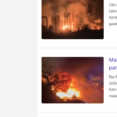
Ukr
tam 
dzie
gazet
Mak
par
Na 
sob
kier
miejs