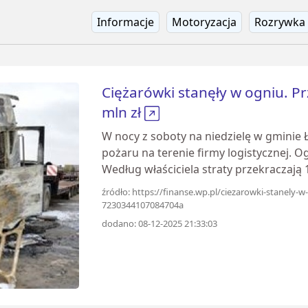
Informacje
Motoryzacja
Rozrywka
Ciężarówki stanęły w ogniu. Pr
mln zł
W nocy z soboty na niedzielę w gminie Ł
pożaru na terenie firmy logistycznej. Og
Według właściciela straty przekraczają 1
źródło: https://finanse.wp.pl/ciezarowki-stanely-w
7230344107084704a
dodano: 08-12-2025 21:33:03