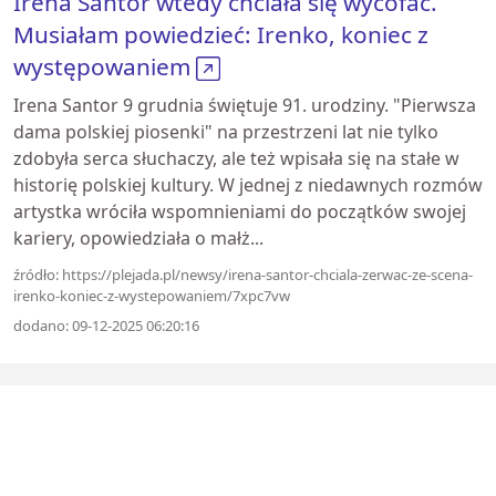
Irena Santor wtedy chciała się wycofać.
Musiałam powiedzieć: Irenko, koniec z
występowaniem
Irena Santor 9 grudnia świętuje 91. urodziny. "Pierwsza
dama polskiej piosenki" na przestrzeni lat nie tylko
zdobyła serca słuchaczy, ale też wpisała się na stałe w
historię polskiej kultury. W jednej z niedawnych rozmów
artystka wróciła wspomnieniami do początków swojej
kariery, opowiedziała o małż...
źródło: https://plejada.pl/newsy/irena-santor-chciala-zerwac-ze-scena-
irenko-koniec-z-wystepowaniem/7xpc7vw
dodano: 09-12-2025 06:20:16