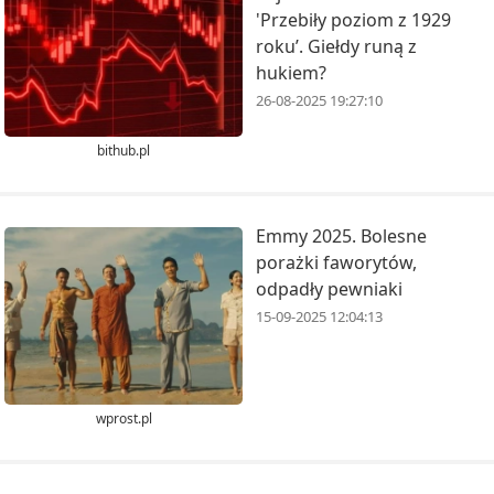
'Przebiły poziom z 1929
roku’. Giełdy runą z
hukiem?
26-08-2025 19:27:10
bithub.pl
Emmy 2025. Bolesne
porażki faworytów,
odpadły pewniaki
15-09-2025 12:04:13
wprost.pl