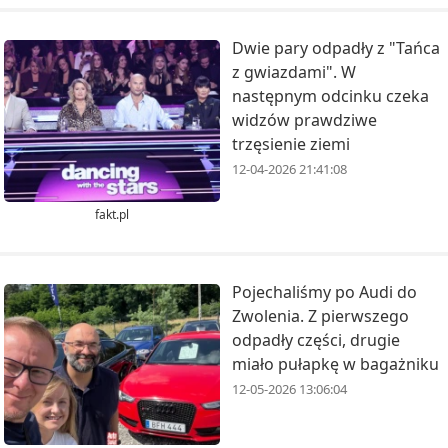
Dwie pary odpadły z "Tańca
z gwiazdami". W
następnym odcinku czeka
widzów prawdziwe
trzęsienie ziemi
12-04-2026 21:41:08
fakt.pl
Pojechaliśmy po Audi do
Zwolenia. Z pierwszego
odpadły części, drugie
miało pułapkę w bagażniku
12-05-2026 13:06:04