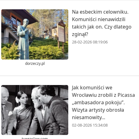
Na esbeckim celowniku.
Komuniści nienawidzili
takich jak on. Czy dlatego
zginął?
28-02-2026 08:19:06
dorzeczy.pl
Jak komuniści we
Wrocławiu zrobili z Picassa
„ambasadora pokoju”.
Wizyta artysty obrosła
niesamowity...
02-08-2026 15:34:08
tuwroclaw.com