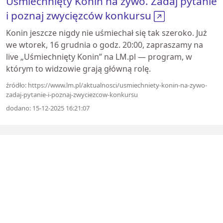
Uśmiechnięty Konin na żywo. Zadaj pytanie
i poznaj zwycięzców konkursu
Konin jeszcze nigdy nie uśmiechał się tak szeroko. Już
we wtorek, 16 grudnia o godz. 20:00, zapraszamy na
live „Uśmiechnięty Konin” na LM.pl — program, w
którym to widzowie grają główną rolę.
źródło: https://www.lm.pl/aktualnosci/usmiechniety-konin-na-zywo-
zadaj-pytanie-i-poznaj-zwyciezcow-konkursu
dodano: 15-12-2025 16:21:07