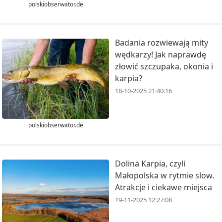
polskiobserwator.de
Badania rozwiewają mity
wędkarzy! Jak naprawdę
złowić szczupaka, okonia i
karpia?
18-10-2025 21:40:16
polskiobserwator.de
Dolina Karpia, czyli
Małopolska w rytmie slow.
Atrakcje i ciekawe miejsca
19-11-2025 12:27:08