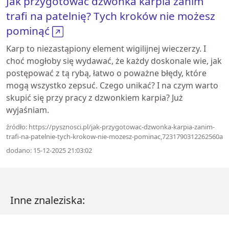
Jak przygotować dzwonka karpia zanim
trafi na patelnię? Tych kroków nie możesz
pominąć
Karp to niezastąpiony element wigilijnej wieczerzy. I
choć mogłoby się wydawać, że każdy doskonale wie, jak
postępować z tą rybą, łatwo o poważne błędy, które
mogą wszystko zepsuć. Czego unikać? I na czym warto
skupić się przy pracy z dzwonkiem karpia? Już
wyjaśniam.
źródło: https://pysznosci.pl/jak-przygotowac-dzwonka-karpia-zanim-
trafi-na-patelnie-tych-krokow-nie-mozesz-pominac,7231790312262560a
dodano: 15-12-2025 21:03:02
Inne znaleziska: