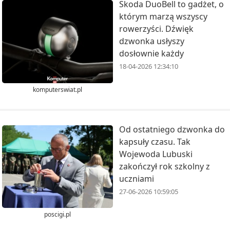
Skoda DuoBell to gadżet, o
którym marzą wszyscy
rowerzyści. Dźwięk
dzwonka usłyszy
dosłownie każdy
18-04-2026 12:34:10
komputerswiat.pl
Od ostatniego dzwonka do
kapsuły czasu. Tak
Wojewoda Lubuski
zakończył rok szkolny z
uczniami
27-06-2026 10:59:05
poscigi.pl