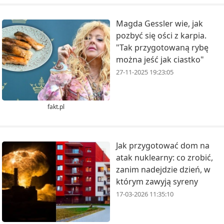
Magda Gessler wie, jak
pozbyć się ości z karpia.
"Tak przygotowaną rybę
można jeść jak ciastko"
27-11-2025 19:23:05
fakt.pl
Jak przygotować dom na
atak nuklearny: co zrobić,
zanim nadejdzie dzień, w
którym zawyją syreny
17-03-2026 11:35:10