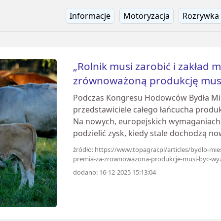
Informacje
Motoryzacja
Rozrywka
„Rolnik musi zarobić i zakład m
zrównoważoną produkcję musi
Podczas Kongresu Hodowców Bydła Mię
przedstawiciele całego łańcucha produk
Na nowych, europejskich wymaganiach i 
podzielić zysk, kiedy stale dochodzą no
źródło: https://www.topagrar.pl/articles/bydlo-mie
premia-za-zrownowazona-produkcje-musi-byc-wy
dodano: 16-12-2025 15:13:04