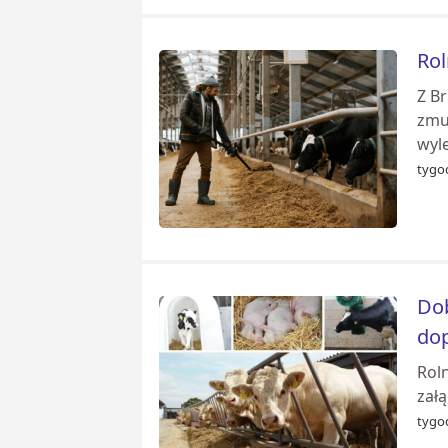
Rol
Z B
zmu
wyle
tygod
Dob
dop
Rol
załą
tygod