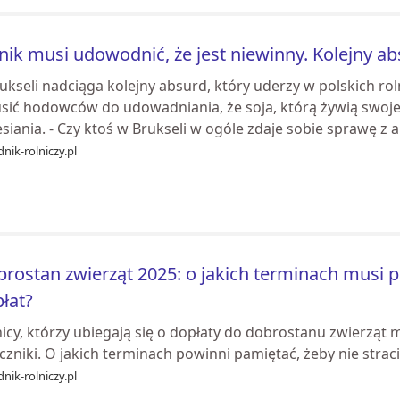
nik musi udowodnić, że jest niewinny. Kolejny ab
rukseli nadciąga kolejny absurd, który uderzy w polskich r
sić hodowców do udowadniania, że soja, którą żywią swoje b
siania. - Czy ktoś w Brukseli w ogóle zdaje sobie sprawę z a
nik-rolniczy.pl
rostan zwierząt 2025: o jakich terminach musi pa
łat?
nicy, którzy ubiegają się o dopłaty do dobrostanu zwierzą
czniki. O jakich terminach powinni pamiętać, żeby nie strac
nik-rolniczy.pl