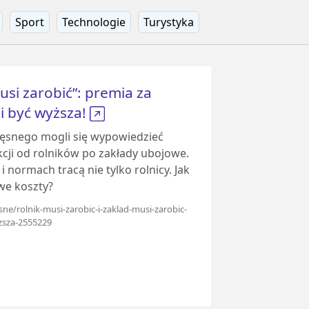
Sport
Technologie
Turystyka
usi zarobić”: premia za
 być wyższa!
snego mogli się wypowiedzieć
cji od rolników po zakłady ubojowe.
normach tracą nie tylko rolnicy. Jak
we koszty?
sne/rolnik-musi-zarobic-i-zaklad-musi-zarobic-
zsza-2555229