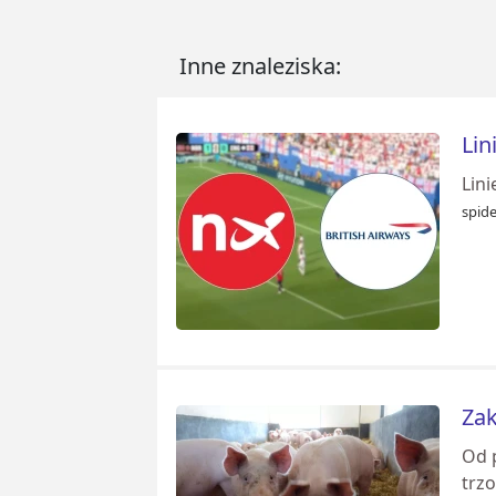
Inne znaleziska:
Lin
Lini
spid
Zak
Od p
trzo