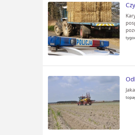
Czy
Kar
pos
poz
tygod
Odl
Jaka
topag