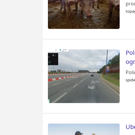
prod
topag
Pol
ogr
Poli
spid
Ube