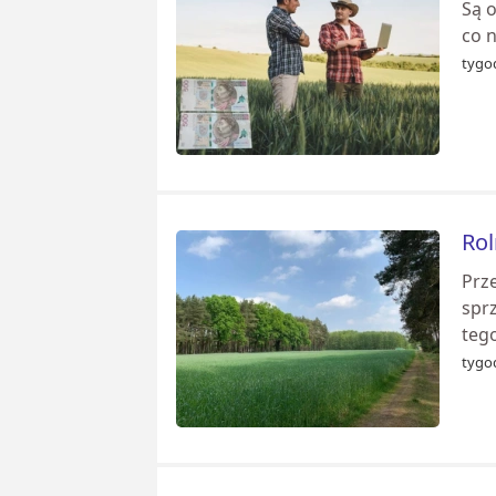
Są o
co 
tygod
Rol
Prze
sprz
teg
tygod