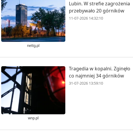
Lubin. W strefie zagrożenia
przebywało 20 górników
11-07-2026 14:32:10
nettg.pl
Tragedia w kopalni. Zginęło
co najmniej 34 górników
31-07-2026 13:59:10
wnp.pl