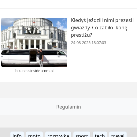
Kiedyś jeździli nimi prezesi i
gwiazdy. Co zabiło ikonę
prestiżu?
24-08-2025 18:07:03
businessinsider.com.pl
Regulamin
info
moto
rozrywka
sport
tech
travel