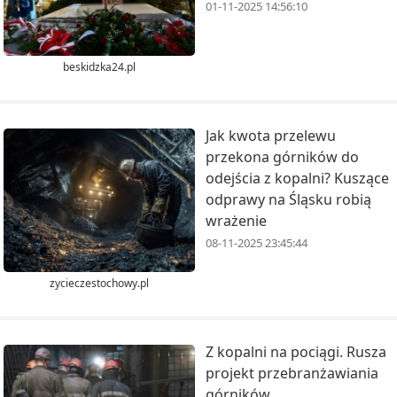
01-11-2025 14:56:10
beskidzka24.pl
Jak kwota przelewu
przekona górników do
odejścia z kopalni? Kuszące
odprawy na Śląsku robią
wrażenie
08-11-2025 23:45:44
zycieczestochowy.pl
Z kopalni na pociągi. Rusza
projekt przebranżawiania
górników