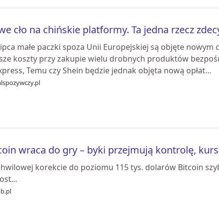
e cło na chińskie platformy. Ta jedna rzecz zdec
lipca małe paczki spoza Unii Europejskiej są objęte nowym 
sze koszty przy zakupie wielu drobnych produktów bezpośre
xpress, Temu czy Shein będzie jednak objęta nową opłat...
alspozywczy.pl
coin wraca do gry – byki przejmują kontrolę, kurs
chwilowej korekcie do poziomu 115 tys. dolarów Bitcoin sz
st...
b.pl