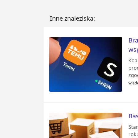
Inne znaleziska:
Bra
wsp
Koal
pro
zgo
wiad
Bas
Sta
roku