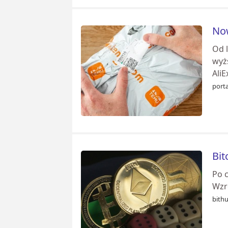
Now
Od 
wyż
AliE
port
Bit
Po 
Wzro
bithu