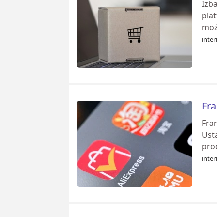
Izba
pla
moż
inter
Fra
Fra
Ust
prod
inter