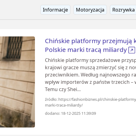
Informacje
Motoryzacja
Rozrywka
Chińskie platformy przejmują
Polskie marki tracą miliardy
Chińskie platformy sprzedażowe przysp
krajowi gracze muszą zmierzyć się z n
przeciwnikiem. Według najnowszego rap
wpływ importerów z państw trzecich – w
Temu czy Shei...
źródło: https://fashionbiznes.pl/chinskie-platfor
marki-traca-miliardy/
dodano: 18-12-2025 11:39:09