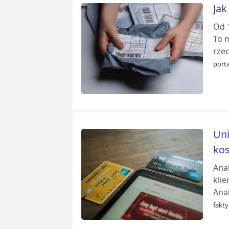
Jak
Od 1
To 
rze
port
Uni
kos
Ana
kli
Ana
fakty