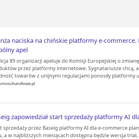
nża naciska na chińskie platformy e-commerce. D
ólny apel
icja 89 organizacji apeluje do Komisji Europejskiej o zmia
duktów przez platformy internetowe. Sygnatariusze chcą, 
dność towarów z unijnymi regulacjami ponosiły platformy u
omoscihandlowe.pl
eig zapowiedział start sprzedaży platformy AI 
rt sprzedaży przez Baseig platformy AI dla e-commerce pla
, a w najbliższych miesiącach dostępna będzie wersja trial, 