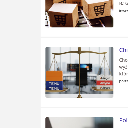
Base
inwes
Chi
Cho
wyż
któr
porta
Pol