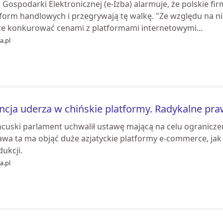
 Gospodarki Elektronicznej (e-Izba) alarmuje, że polskie fi
tform handlowych i przegrywają tę walkę. "Ze względu na ni
e konkurować cenami z platformami internetowymi...
ia.pl
ncja uderza w chińskie platformy. Radykalne pr
ncuski parlament uchwalił ustawę mającą na celu ograniczen
awa ta ma objąć duże azjatyckie platformy e-commerce, jak 
ukcji.
ia.pl