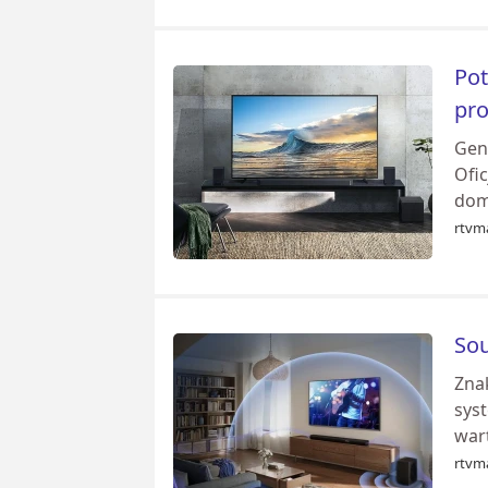
Po
pr
Gen
Ofic
domo
rtvm
Sou
Zna
syst
wart
rtvm