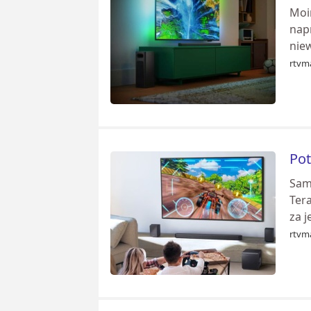
Moi
napr
niew
rtvm
Pot
Sam
Ter
za j
rtvm