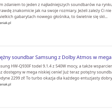
m zdaniem to jeden z najładniejszych soundbarów na rynku
awdę znakomicie jak na swoje rozmiary. Jeżeli zależy Ci nie
ielkich gabarytach nowego głośnika, to świetnie się skł...
aniak.pl
ężny soundbar Samsung z Dolby Atmos w mega ok
sung HW-Q930F todel 9.1.4 z 540W mocy, a także wsparcie
az dostępny w mega niskiej cenie! Już teraz potężny sou
edyne 2299 zł! To turbo okazja dla każdego entuzjasty dobry
aniak.pl