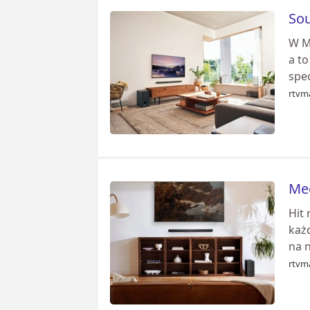
Sou
W M
a to
spec
rtvm
Meg
Hit
każ
na n
rtvm