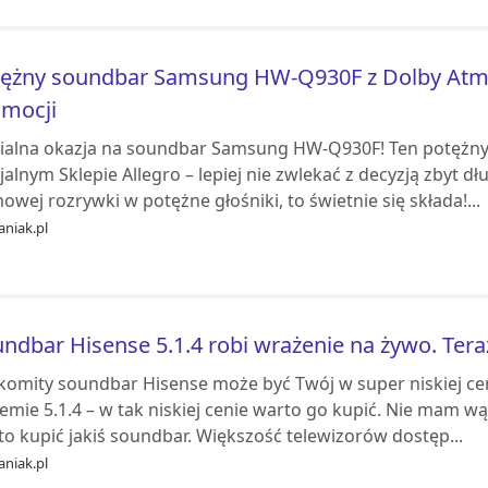
tężny soundbar Samsung HW-Q930F z Dolby At
omocji
ialna okazja na soundbar Samsung HW-Q930F! Ten potężny
jalnym Sklepie Allegro – lepiej nie zwlekać z decyzją zbyt d
wej rozrywki w potężne głośniki, to świetnie się składa!...
aniak.pl
ndbar Hisense 5.1.4 robi wrażenie na żywo. Te
komity soundbar Hisense może być Twój w super niskiej cen
emie 5.1.4 – w tak niskiej cenie warto go kupić. Nie mam wą
o kupić jakiś soundbar. Większość telewizorów dostęp...
aniak.pl