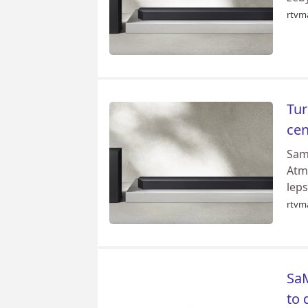
rtvm
Tur
cen
Sam
Atm
leps
rtvm
SaM
to