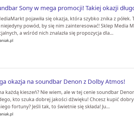
ndbar Sony w mega promocji! Takiej okazji długo
ediaMarkt pojawiła się okazja, która szybko znika z półek.
 niejedyny powód, by się nim zainteresować! Sklep Media Ma
jalnych, a wśród nich znalazła się propozycja dla...
aniak.pl
a okazja na soundbar Denon z Dolby Atmos!
 na każdą kieszeń? Nie wiem, ale w tej cenie soundbar Deno
dego, kto szuka dobrej jakości dźwięku! Chcesz kupić dobr
iego fortuny? Jeśli tak, to świetnie się składa! Ju...
aniak.pl