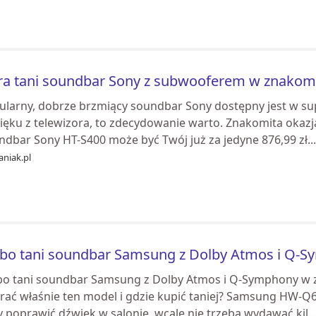
ra tani soundbar Sony z subwooferem w znakomit
ularny, dobrze brzmiący soundbar Sony dostępny jest w sup
ięku z telewizora, to zdecydowanie warto. Znakomita okaz
dbar Sony HT-S400 może być Twój już za jedyne 876,99 zł...
aniak.pl
bo tani soundbar Samsung z Dolby Atmos i Q-S
bo tani soundbar Samsung z Dolby Atmos i Q-Symphony w z
ać właśnie ten model i gdzie kupić taniej? Samsung HW-Q600
 poprawić dźwięk w salonie, wcale nie trzeba wydawać kil..