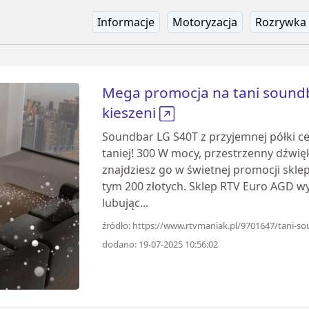
Informacje
Motoryzacja
Rozrywka
Mega promocja na tani soundb
kieszeni
Soundbar LG S40T z przyjemnej półki c
taniej! 300 W mocy, przestrzenny dźwi
znajdziesz go w świetnej promocji skle
tym 200 złotych. Sklep RTV Euro AGD wy
lubując...
źródło: https://www.rtvmaniak.pl/9701647/tani-s
dodano: 19-07-2025 10:56:02