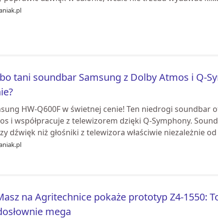
aniak.pl
bo tani soundbar Samsung z Dolby Atmos i Q-Sy
ie?
sung HW-Q600F w świetnej cenie! Ten niedrogi soundbar o
os i współpracuje z telewizorem dzięki Q-Symphony. Sound
zy dźwięk niż głośniki z telewizora właściwie niezależnie od 
aniak.pl
asz na Agritechnice pokaże prototyp Z4-1550: T
 dosłownie mega