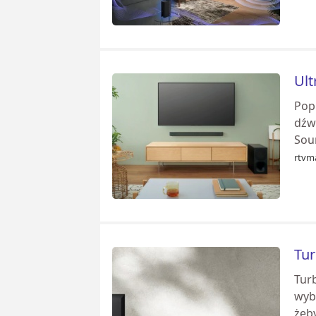
Ult
Pop
dźw
Soun
rtvm
Tur
Tur
wybr
żeby