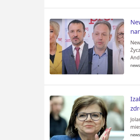
New
nam
News
Życz
And
news
Iza
zd
Jol
mies
news