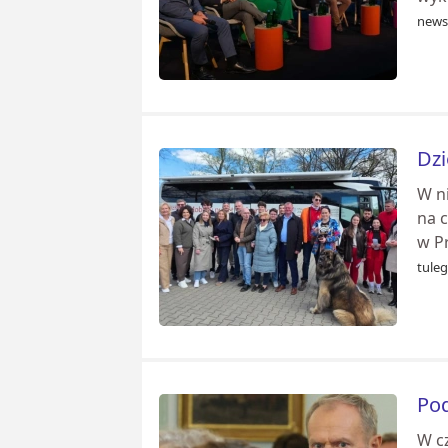
news
Dzi
W n
na c
w P
tuleg
Pod
W c