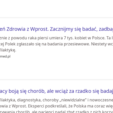
eń Zdrowia z Wprost. Zacznijmy się badać, zadba
nie z powodu raka piersi umiera 7 tys. kobiet w Polsce. Ta 
cej Polek zgłaszało się na badania przesiewowe. Niestety w
ilaktykę.
med.pl
acy boją się chorób, ale wciąż za rzadko się bad
ilaktyka, diagnostyka, choroby „niewidzialne” i nowoczesn
wia z Wprost. Eksperci podkreślali, że Polska ma coraz wi
ywania chorób, ale pacjenci nadal zbyt rzadko z nich korzy.