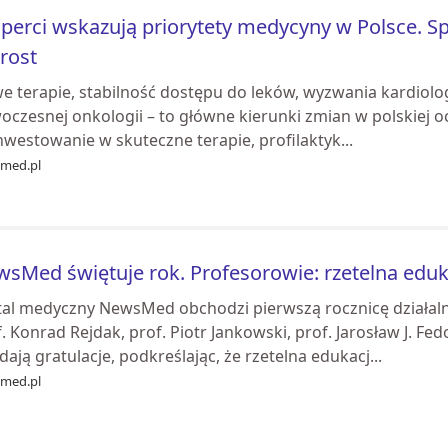
perci wskazują priorytety medycyny w Polsce. 
rost
 terapie, stabilność dostępu do leków, wyzwania kardiologi
czesnej onkologii – to główne kierunki zmian w polskiej o
nwestowanie w skuteczne terapie, profilaktyk...
med.pl
sMed świętuje rok. Profesorowie: rzetelna eduk
al medyczny NewsMed obchodzi pierwszą rocznicę działalnoś
. Konrad Rejdak, prof. Piotr Jankowski, prof. Jarosław J. Fe
dają gratulacje, podkreślając, że rzetelna edukacj...
med.pl