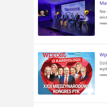
Ma
Nie 
wic
news
Wpr
Dzi
wyda
news