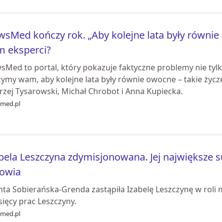
sMed kończy rok. „Aby kolejne lata były równie
 eksperci?
Med to portal, który pokazuje faktyczne problemy nie tylk
ymy wam, aby kolejne lata były równie owocne – takie życzen
rzej Tysarowski, Michał Chrobot i Anna Kupiecka.
med.pl
bela Leszczyna zdymisjonowana. Jej największe su
rowia
anta Sobierańska-Grenda zastąpiła Izabelę Leszczynę w rol
ięcy prac Leszczyny.
med.pl