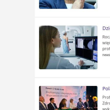
Dzi
Rocz
wię
prof
news
Pol
Prof
Zdro
wykr