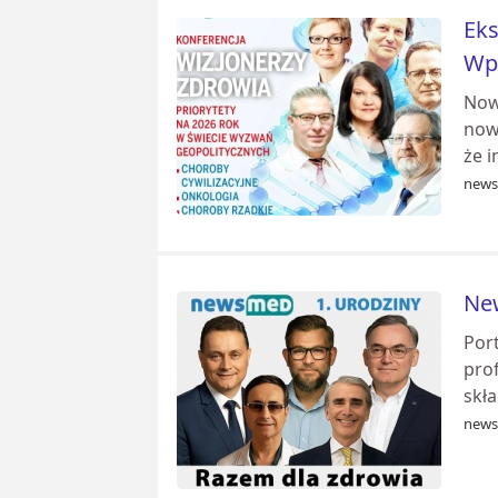
Eks
Wp
Nowe
nowo
że i
news
New
Port
prof
skła
news