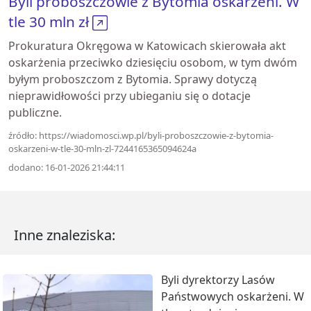
Byli proboszczowie z Bytomia oskarżeni. W
tle 30 mln zł
Prokuratura Okręgowa w Katowicach skierowała akt
oskarżenia przeciwko dziesięciu osobom, w tym dwóm
byłym proboszczom z Bytomia. Sprawy dotyczą
nieprawidłowości przy ubieganiu się o dotacje
publiczne.
źródło: https://wiadomosci.wp.pl/byli-proboszczowie-z-bytomia-
oskarzeni-w-tle-30-mln-zl-7244165365094624a
dodano: 16-01-2026 21:44:11
Inne znaleziska:
Byli dyrektorzy Lasów
Państwowych oskarżeni. W