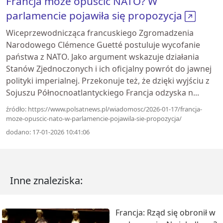
Francja może opuścić NATO? W
parlamencie pojawiła się propozycja
Wiceprzewodnicząca francuskiego Zgromadzenia
Narodowego Clémence Guetté postuluje wycofanie
państwa z NATO. Jako argument wskazuje działania
Stanów Zjednoczonych i ich oficjalny powrót do jawnej
polityki imperialnej. Przekonuje też, że dzięki wyjściu z
Sojuszu Północnoatlantyckiego Francja odzyska n...
źródło: https://www.polsatnews.pl/wiadomosc/2026-01-17/francja-
moze-opuscic-nato-w-parlamencie-pojawila-sie-propozycja/
dodano: 17-01-2026 10:41:06
Inne znaleziska:
Francja: Rząd się obronił w