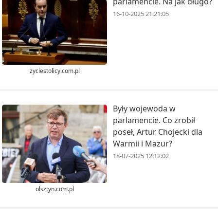
parlamencie. Na jak długo?
16-10-2025 21:21:05
zyciestolicy.com.pl
Były wojewoda w
parlamencie. Co zrobił
poseł, Artur Chojecki dla
Warmii i Mazur?
18-07-2025 12:12:02
olsztyn.com.pl