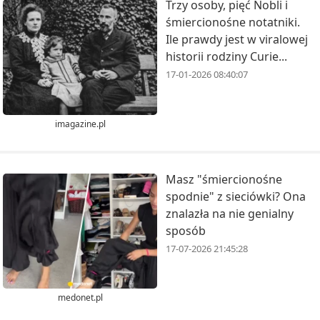
Trzy osoby, pięć Nobli i
śmiercionośne notatniki.
Ile prawdy jest w viralowej
historii rodziny Curie...
17-01-2026 08:40:07
imagazine.pl
Masz "śmiercionośne
spodnie" z sieciówki? Ona
znalazła na nie genialny
sposób
17-07-2026 21:45:28
medonet.pl