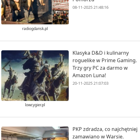
08-11-2025 21:48:16
radiogdansk.pl
Klasyka D&D i kulinarny
roguelike w Prime Gaming.
Trzy gry PC za darmo w
Amazon Luna!
20-11-2025 21:07:03
lowcygier.pl
PKP zdradza, co najchętniej
zamawiano w Warsie.