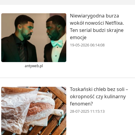
Niewiarygodna burza
wokół nowości Netflixa.
Ten serial budzi skrajne
emocje
19-05-2026 06:14:08
antyweb.pl
Toskański chleb bez soli –
okropność czy kulinarny
fenomen?
28-07-2025 11:15:13