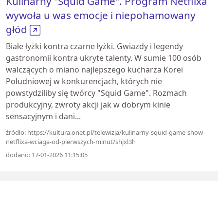
Kulinarny "Squid Game". Program Netflixa
wywoła u was emocje i niepohamowany
głód
Białe łyżki kontra czarne łyżki. Gwiazdy i legendy
gastronomii kontra ukryte talenty. W sumie 100 osób
walczących o miano najlepszego kucharza Korei
Południowej w konkurencjach, których nie
powstydziliby się twórcy "Squid Game". Rozmach
produkcyjny, zwroty akcji jak w dobrym kinie
sensacyjnym i dani...
źródło: https://kultura.onet.pl/telewizja/kulinarny-squid-game-show-
netflixa-wciaga-od-pierwszych-minut/shjxl3h
dodano: 17-01-2026 11:15:05