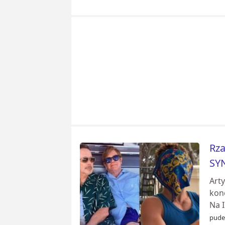
Rza
SY
Arty
kon
Na I
pudel