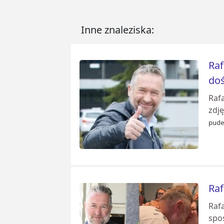
Inne znaleziska:
Raf
doś
Raf
zdj
pudel
Raf
Raf
spo