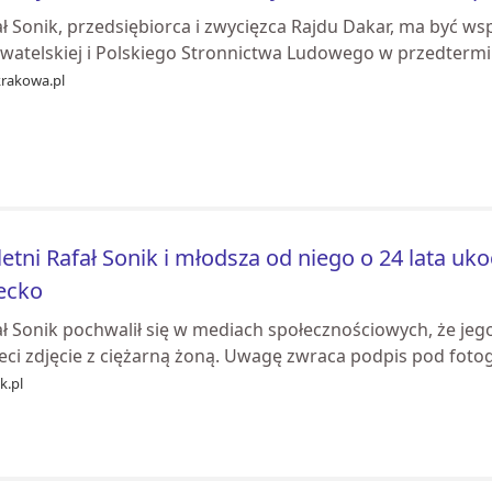
ał Sonik, przedsiębiorca i zwycięzca Rajdu Dakar, ma być w
watelskiej i Polskiego Stronnictwa Ludowego w przedter
krakowa.pl
letni Rafał Sonik i młodsza od niego o 24 lata uk
ecko
ał Sonik pochwalił się w mediach społecznościowych, że jeg
eci zdjęcie z ciężarną żoną. Uwagę zwraca podpis pod fotog
k.pl