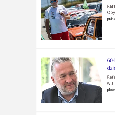
Raf
Oby
puls
60-
dzi
Raf
w si
plote