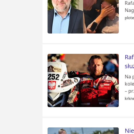
Rafa
Nag
plote
Raf
słu
Na 
kole
– pr
krkn
Nie