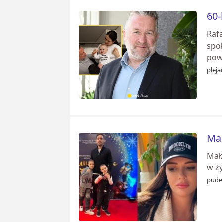
60-
Raf
społ
powi
pleja
Mac
Małż
w ży
pudel