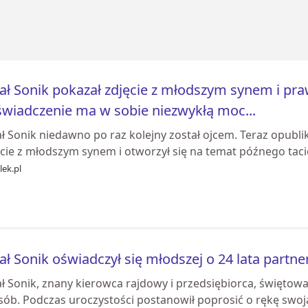
ał Sonik pokazał zdjęcie z młodszym synem i pra
wiadczenie ma w sobie niezwykłą moc...
ał Sonik niedawno po raz kolejny został ojcem. Teraz opub
ęcie z młodszym synem i otworzył się na temat późnego tac
ek.pl
ał Sonik oświadczył się młodszej o 24 lata partn
ał Sonik, znany kierowca rajdowy i przedsiębiorca, świętow
sób. Podczas uroczystości postanowił poprosić o rękę swoj