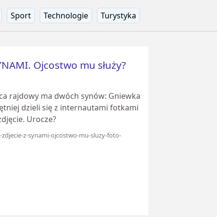
Sport
Technologie
Turystyka
SYNAMI. Ojcostwo mu służy?
wca rajdowy ma dwóch synów: Gniewka
tniej dzieli się z internautami fotkami
djęcie. Urocze?
l-zdjecie-z-synami-ojcostwo-mu-sluzy-foto-