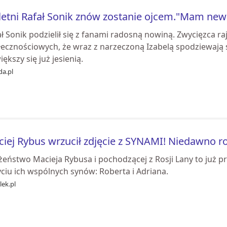
letni Rafał Sonik znów zostanie ojcem."Mam ne
ał Sonik podzielił się z fanami radosną nowiną. Zwycięzca
ecznościowych, że wraz z narzeczoną Izabelą spodziewają się
ększy się już jesienią.
da.pl
iej Rybus wrzucił zdjęcie z SYNAMI! Niedawno ro
eństwo Macieja Rybusa i pochodzącej z Rosji Lany to już pr
ciu ich wspólnych synów: Roberta i Adriana.
ek.pl