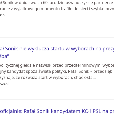
ł Sonik w dniu swoich 60. urodzin oświadczył się partnerce I
ranie z wyjątkowego momentu trafiło do sieci i szybko prz
k.pl
ał Sonik nie wyklucza startu w wyborach na pre
żba”
politycznej giełdzie nazwisk przed przedterminowymi wybo
jny kandydat spoza świata polityki. Rafał Sonik – przedsiębi
zyznaje, że rozważa start w wyborach, choć osta...
ews.pl
oficjalnie: Rafał Sonik kandydatem KO i PSL na 