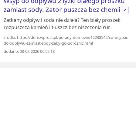
Wsyp do odpływu 2 łyżki białego proszku
zamiast sody. Zator puszcza bez chemii
Zatkany odpływ i soda nie działa? Ten biały proszek
rozpuszcza kamień i tłuszcz bez niszczenia rur.
źródło: https://dom.wprost.pl/porady-domowe/12238545/co-wsypac-
do-odplywu-zamiast-sody-zeby-go-udroznic.html
dodano: 03-02-2026 06:52:13