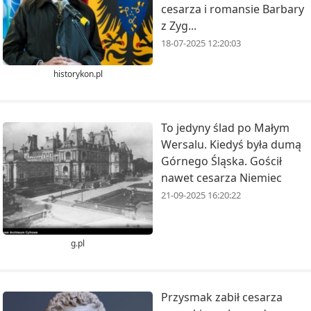
cesarza i romansie Barbary
z Zyg...
18-07-2025 12:20:03
historykon.pl
To jedyny ślad po Małym
Wersalu. Kiedyś była dumą
Górnego Śląska. Gościł
nawet cesarza Niemiec
21-09-2025 16:20:22
g.pl
Przysmak zabił cesarza