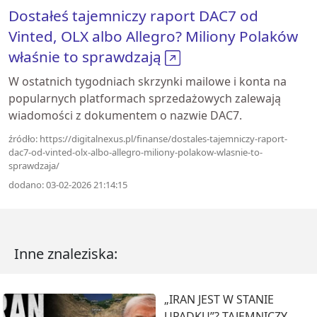
Dostałeś tajemniczy raport DAC7 od
Vinted, OLX albo Allegro? Miliony Polaków
właśnie to sprawdzają
W ostatnich tygodniach skrzynki mailowe i konta na
popularnych platformach sprzedażowych zalewają
wiadomości z dokumentem o nazwie DAC7.
źródło: https://digitalnexus.pl/finanse/dostales-tajemniczy-raport-
dac7-od-vinted-olx-albo-allegro-miliony-polakow-wlasnie-to-
sprawdzaja/
dodano: 03-02-2026 21:14:15
Inne znaleziska:
„IRAN JEST W STANIE
UPADKU”? TAJEMNICZY