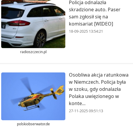
Policja odnalazła
skradzione auto. Paser
sam zgłosił się na
komisariat [WIDEO]
18-09-2025 13:54:21
radioszczecin.pl
Osobliwa akcja ratunkowa
w Niemczech. Policja była
w szoku, gdy odnalazła
Polaka uwięzionego w
konte...
27-11-2025 09:51:13
polskiobserwator.de