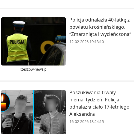
Policja odnalazła 40-latkę z
powiatu krośnieńskiego.
“Zmarznięta i wycieńczona”
12-02-2026 19:13:10
rzeszow-news.pl
Poszukiwania trwały
niemal tydzień. Policja
odnalazła ciało 17-letniego
Aleksandra
16-02-2026 13:24:15