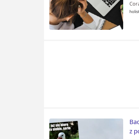
Cora
holis
Bad
z p