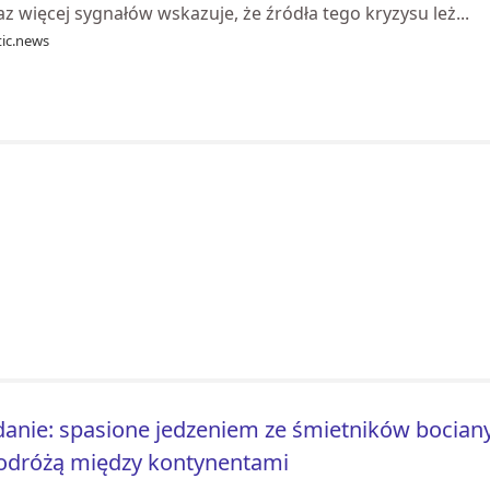
z więcej sygnałów wskazuje, że źródła tego kryzysu leż...
tic.news
anie: spasione jedzeniem ze śmietników bocian
odróżą między kontynentami