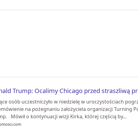
ald Trump: Ocalimy Chicago przed straszliwą pr
iące osób uczestniczyło w niedzielę w uroczystościach pogr
emówienie na pożegnaniu założyciela organizacji Turning P
p. Mówił o kontynuacji wizji Kirka, której częścią by...
omosci.com