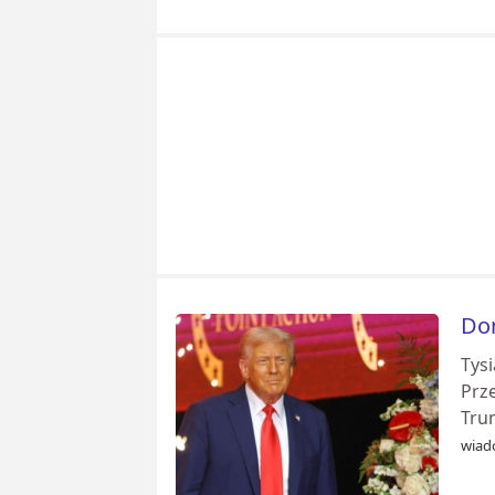
Don
Tys
Prz
Trum
wiad