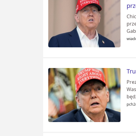
prz
Chi
prz
Gab
wiad
Tru
Pre
Was
będ
pch2