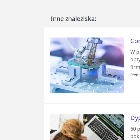
Inne znaleziska:
Cor
W p
opt
firm
feed
Dyp
60 
poko