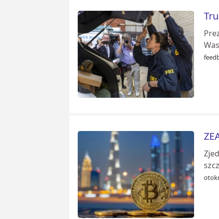
Tru
Pre
Was
feed
ZEA
Zje
szc
otok