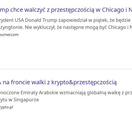
mp chce walczyć z przestępczością w Chicago i
zydent USA Donald Trump zapowiedział w piątek, że będzie w
zyngtonie. Nie wykluczył, że następne mogą być Chicago i 
burner.com
 na froncie walki z krypto&przestępczością
dnoczone Emiraty Arabskie wzmacniają globalną walkę z p
zytu w Singapurze
rypto.pl