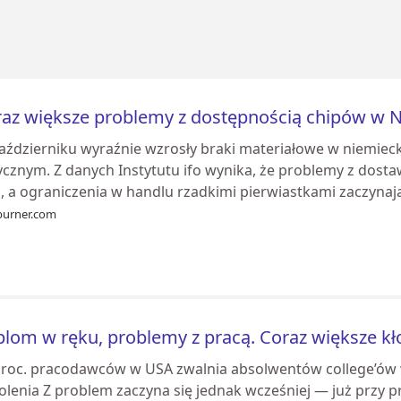
az większe problemy z dostępnością chipów w 
aździerniku wyraźnie wzrosły braki materiałowe w niemieck
ycznym. Z danych Instytutu ifo wynika, że problemy z dost
, a ograniczenia w handlu rzadkimi pierwiastkami zaczynają
burner.com
lom w ręku, problemy z pracą. Coraz większe kł
proc. pracodawców w USA zwalnia absolwentów college’ów w
lenia Z problem zaczyna się jednak wcześniej — już przy pr