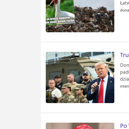
Łatw
dona
Tru
Don
pad
dzia
inter
Po 