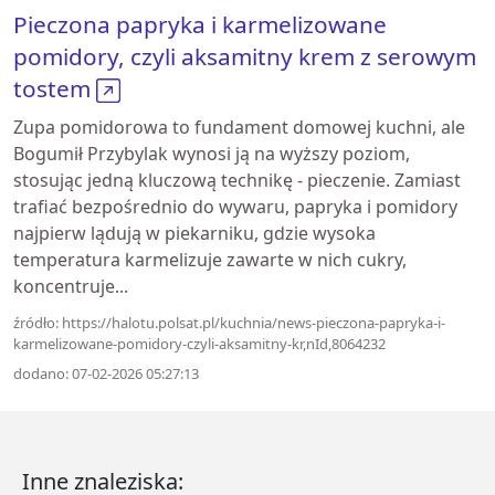
​Pieczona papryka i karmelizowane
pomidory, czyli aksamitny krem z serowym
tostem
Zupa pomidorowa to fundament domowej kuchni, ale
Bogumił Przybylak wynosi ją na wyższy poziom,
stosując jedną kluczową technikę - pieczenie. Zamiast
trafiać bezpośrednio do wywaru, papryka i pomidory
najpierw lądują w piekarniku, gdzie wysoka
temperatura karmelizuje zawarte w nich cukry,
koncentruje...
źródło: https://halotu.polsat.pl/kuchnia/news-pieczona-papryka-i-
karmelizowane-pomidory-czyli-aksamitny-kr,nId,8064232
dodano: 07-02-2026 05:27:13
Inne znaleziska: