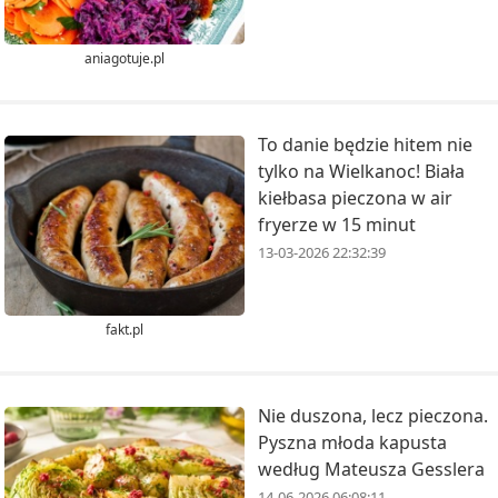
aniagotuje.pl
To danie będzie hitem nie
tylko na Wielkanoc! Biała
kiełbasa pieczona w air
fryerze w 15 minut
13-03-2026 22:32:39
fakt.pl
Nie duszona, lecz pieczona.
Pyszna młoda kapusta
według Mateusza Gesslera
14-06-2026 06:08:11