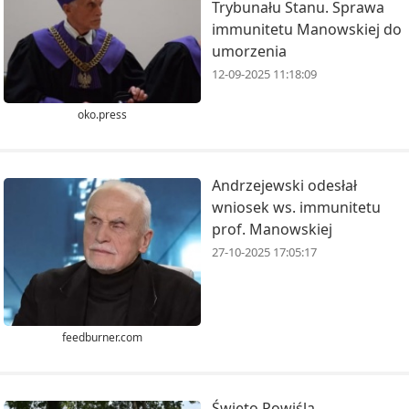
Trybunału Stanu. Sprawa
immunitetu Manowskiej do
umorzenia
12-09-2025 11:18:09
oko.press
Andrzejewski odesłał
wniosek ws. immunitetu
prof. Manowskiej
27-10-2025 17:05:17
feedburner.com
Święto Powiśla