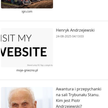
ign.com
Henryk Andrzejewski
24-08-2025 04:13:03
moje-gniezno.pl
Awantura i przepychanki
na sali Trybunału Stanu.
Kim jest Piotr
Andrzejewski?