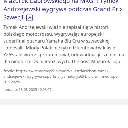
Mazurek Dąbrowskiego na MXGP: Tymek
Andrzejewski wygrywa podczas Grand Prix
Szwecji!
Tymek Andrzejewski właśnie zapisał się w historii
polskiego motocrossu, wygrywając europejski
superfinał pucharu Yamaha Blu Cru w szwedzkiej
Uddevalli. Młody Polak nie tylko triumfował w klasie
YZ65, ale wręcz ją zdominował, udowadniając, że nie ma
dla niego rzeczy niemożliwych. The post Mazurek Dąb...
źródło: https://swiatmotocykli.pl/sport/eliaszdawidson/tymek-
andrzejewski-wygrywa-superfinal-yamaha-yz65-blu-cru-fim-europe-
cup-2025/
dodano: 18-08-2025 10:06:07