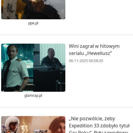
ppe.pl
Wini zagrał w hitowym
serialu „Heweliusz”
06-11-2025 00:58:20
glamrap.pl
„Nie pozwólcie, żeby
Expedition 33 zdobyło tytuł
Gry Roku”. Były zawodowy