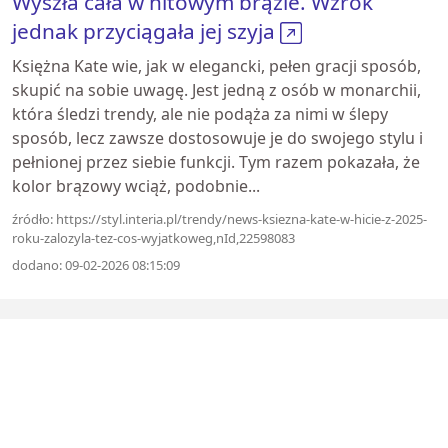
Wyszła cała w hitowym brązie. Wzrok
jednak przyciągała jej szyja
Księżna Kate wie, jak w elegancki, pełen gracji sposób,
skupić na sobie uwagę. Jest jedną z osób w monarchii,
która śledzi trendy, ale nie podąża za nimi w ślepy
sposób, lecz zawsze dostosowuje je do swojego stylu i
pełnionej przez siebie funkcji. Tym razem pokazała, że
kolor brązowy wciąż, podobnie...
źródło: https://styl.interia.pl/trendy/news-ksiezna-kate-w-hicie-z-2025-
roku-zalozyla-tez-cos-wyjatkoweg,nId,22598083
dodano: 09-02-2026 08:15:09