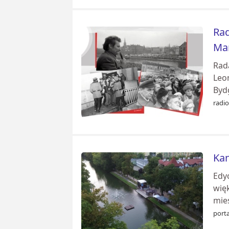
Rad
Mar
Rad
Leo
Byd
radio
Kan
Edy
wię
mie
porta