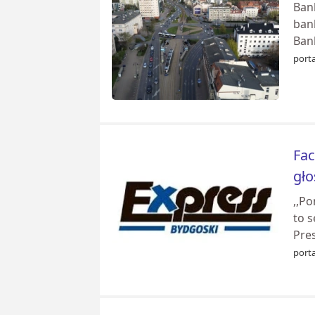
Ban
bank
Ban
porta
Fac
gło
,,P
to s
Pres
porta