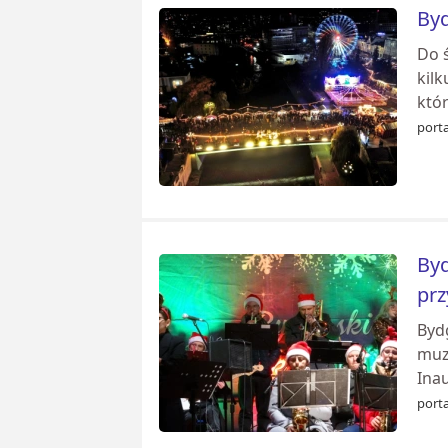
Byd
Do 
kil
któr
porta
Byd
prz
Byd
muz
Inau
porta