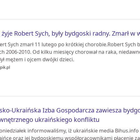
 żyje Robert Sych, były bydgoski radny. Zmarł w w
ert Sych zmarł 11 lutego po krótkiej chorobie.Robert Sych
ach 2006-2010. Od kilku miesięcy chorował na raka, niedawn
Był mężem i ojcem dwójki dzieci.
pik.pl
sko-Ukraińska Izba Gospodarcza zawiesza bydgos
nętrznego ukraińskiego konfliktu
oniedziałek informowaliśmy, iż ukraińskie media Bihus.info
aińce oraz jej bydgoskiemu współpracownikami płacenie za 