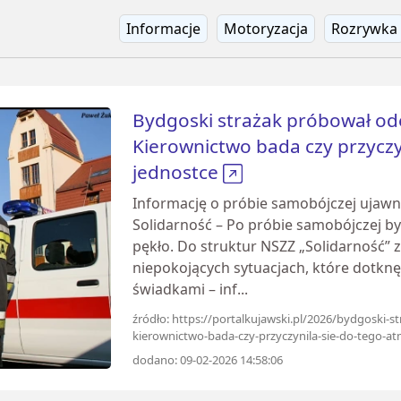
Informacje
Motoryzacja
Rozrywka
Bydgoski strażak próbował ode
Kierownictwo bada czy przyczy
jednostce
Informację o próbie samobójczej ujawn
Solidarność – Po próbie samobójczej b
pękło. Do struktur NSZZ „Solidarność” 
niepokojących sytuacjach, które dotknęł
świadkami – inf...
źródło: https://portalkujawski.pl/2026/bydgoski-s
kierownictwo-bada-czy-przyczynila-sie-do-tego-at
dodano: 09-02-2026 14:58:06