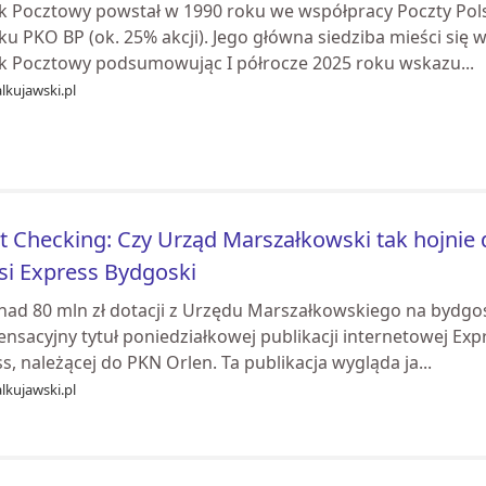
k Pocztowy powstał w 1990 roku we współpracy Poczty Polsk
u PKO BP (ok. 25% akcji). Jego główna siedziba mieści się 
k Pocztowy podsumowując I półrocze 2025 roku wskazu...
lkujawski.pl
t Checking: Czy Urząd Marszałkowski tak hojnie 
si Express Bydgoski
onad 80 mln zł dotacji z Urzędu Marszałkowskiego na bydgo
ensacyjny tytuł poniedziałkowej publikacji internetowej Ex
s, należącej do PKN Orlen. Ta publikacja wygląda ja...
lkujawski.pl