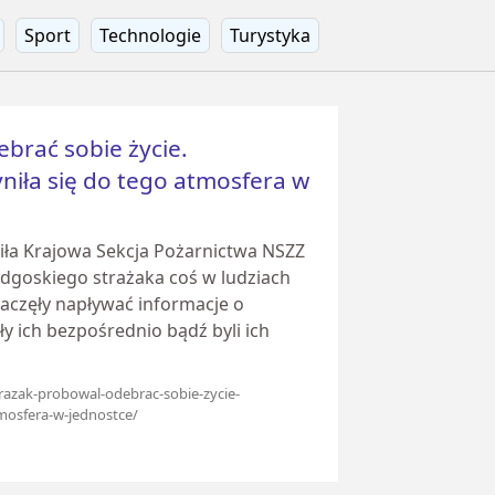
Sport
Technologie
Turystyka
brać sobie życie.
niła się do tego atmosfera w
iła Krajowa Sekcja Pożarnictwa NSZZ
ydgoskiego strażaka coś w ludziach
zaczęły napływać informacje o
y ich bezpośrednio bądź byli ich
trazak-probowal-odebrac-sobie-zycie-
mosfera-w-jednostce/