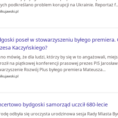
ych podkreślano problem korupcji na Ukrainie. Reportaż f..
lkujawski.pl
goski poseł w stowarzyszeniu byłego premiera. C
zesa Kaczyńskiego?
sno mówię, że dla ludzi, którzy by się w to angażowali, miejs
roził na piątkowej konferencji prasowej prezes PiS Jarosł
warzyszenie Rozwój Plus byłego premiera Mateusza...
lkujawski.pl
certowo bydgoski samorząd uczcił 680-lecie
rodę odbyła się uroczysta urodzinowa sesja Rady Miasta By