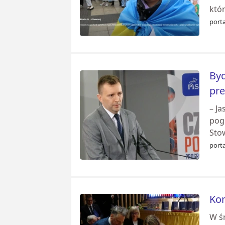
któr
porta
Byd
pre
– Ja
pog
Sto
porta
Kon
W ś