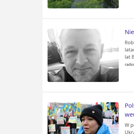
Nie
Rob
lat
lat 
radio
Pol
wew
W p
Ukr