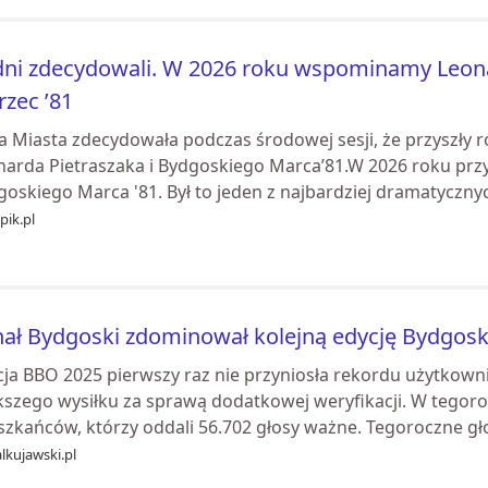
ni zdecydowali. W 2026 roku wspominamy Leona
zec ’81
a Miasta zdecydowała podczas środowej sesji, że przyszły 
narda Pietraszaka i Bydgoskiego Marca’81.W 2026 roku prz
goskiego Marca '81. Był to jeden z najbardziej dramatyczny
pik.pl
ał Bydgoski zdominował kolejną edycję Bydgos
cja BBO 2025 pierwszy raz nie przyniosła rekordu użytkow
kszego wysiłku za sprawą dodatkowej weryfikacji. W tegoro
szkańców, którzy oddali 56.702 głosy ważne. Tegoroczne gło
lkujawski.pl