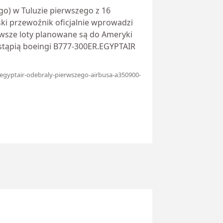
go) w Tuluzie pierwszego z 16
i przewoźnik oficjalnie wprowadzi
wsze loty planowane są do Ameryki
tąpią boeingi B777-300ER.EGYPTAIR
/egyptair-odebraly-pierwszego-airbusa-a350900-