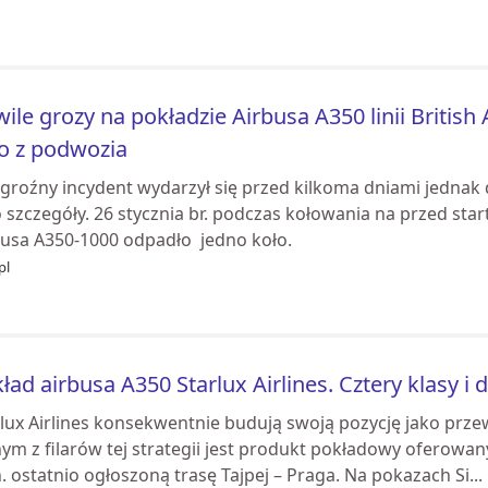
ile grozy na pokładzie Airbusa A350 linii British
o z podwozia
 groźny incydent wydarzył się przed kilkoma dniami jednak 
 szczegóły. 26 stycznia br. podczas kołowania na przed sta
busa A350-1000 odpadło jedno koło.
pl
ład airbusa A350 Starlux Airlines. Cztery klasy 
rlux Airlines konsekwentnie budują swoją pozycję jako prz
ym z filarów tej strategii jest produkt pokładowy oferowa
. ostatnio ogłoszoną trasę Tajpej – Praga. Na pokazach Si...