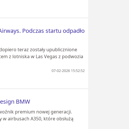
 Airways. Podczas startu odpadło
dopiero teraz zostały upublicznione
rtem z lotniska w Las Vegas z podwozia
07-02-2026 15:52:52
i design BMW
ewoźnik premium nowej generacji.
ny w airbusach A350, które obsłużą