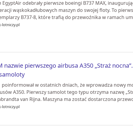
ie EgyptAir odebrały pierwsze boeingi B737 MAX, inauguru
eracji wąskokadłubowych maszyn do swojej floty. To pierw
emplarzy B737-8, które trafią do przewoźnika w ramach umo
-lotniczy.pl
 nazwie pierwszego airbusa A350 „Straż nocna”. 
 samoloty
 poinformował w ostatnich dniach, że wprowadza nowy mot
busów A350. Pierwszy samolot tego typu otrzyma nazwę „St
brandta van Rijna. Maszyna ma zostać dostarczona przewo
-lotniczy.pl