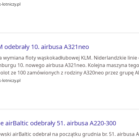
-lotniczy.pl
 odebrały 10. airbusa A321neo
a wymiana floty wąskokadłubowej KLM. Niderlandzkie linie o
burgu 10. nowego airbusa A321neo. Kolejna maszyna tego 
olot ze 100 zamówionych z rodziny A320neo przez grupę AF
-lotniczy.pl
ie airBaltic odebrały 51. airbusa A220-300
wski airBaltic odebrał na początku grudnia br. 51. airbusa 