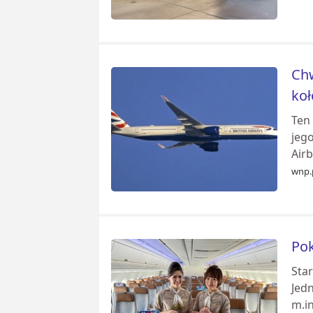
Chw
koł
Ten
jego
Air
wnp.
Pok
Sta
Jedn
m.in