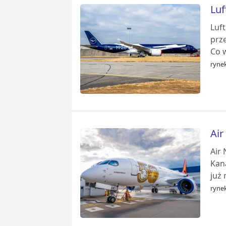
Luf
Luf
prz
Co w
rynek
Air
Air 
Kan
już 
rynek