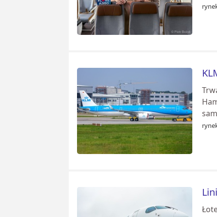
rynek
KLM
Trw
Ham
sam
rynek
Lin
Łote