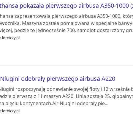
thansa pokazała pierwszego airbusa A350-1000 (z
thansa zaprezentowała pierwszego airbusa A350-1000, który
ewoźnika. Maszyna została pomalowana w specjalne barwy pr
ięcej, będzie to jednocześnie 700. samolot dostarczony gru.
-lotniczy.pl
 Niugini odebrały pierwszego airbusa A220
Niugini rozpoczynają odnawianie swojej floty i 12 września b
adzie pierwszą z 11 maszyn A220. Linia została 25. globaln
na pięciu kontynentach.Air Niugini odebrały pie...
-lotniczy.pl