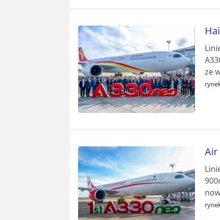
Hai
Lini
A33
ze 
rynek
Air
Lini
900n
now
rynek