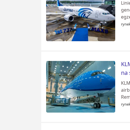
Lin
gen
egz
rynek
KLM
na
KLM
air
Rem
rynek