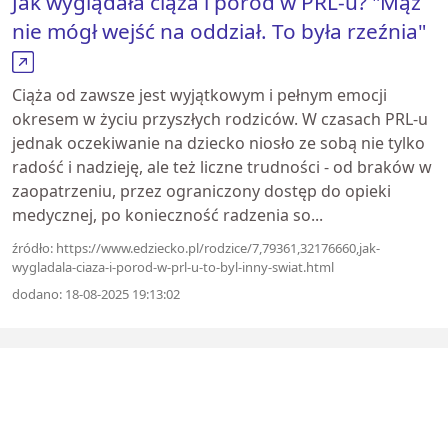
Jak wyglądała ciąża i poród w PRL-u? "Mąż
nie mógł wejść na oddział. To była rzeźnia"
Ciąża od zawsze jest wyjątkowym i pełnym emocji
okresem w życiu przyszłych rodziców. W czasach PRL-u
jednak oczekiwanie na dziecko niosło ze sobą nie tylko
radość i nadzieję, ale też liczne trudności - od braków w
zaopatrzeniu, przez ograniczony dostęp do opieki
medycznej, po konieczność radzenia so...
źródło: https://www.edziecko.pl/rodzice/7,79361,32176660,jak-
wygladala-ciaza-i-porod-w-prl-u-to-byl-inny-swiat.html
dodano: 18-08-2025 19:13:02