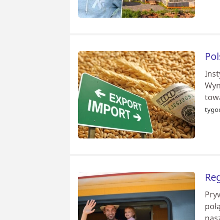
Pol
Ins
Wyn
tow
tygod
Reg
Pry
poł
nasz