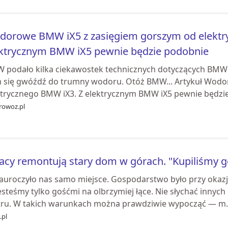
orowe BMW iX5 z zasięgiem gorszym od elektr
ktrycznym BMW iX5 pewnie będzie podobnie
 podało kilka ciekawostek technicznych dotyczących BMW i
 się gwóźdź do trumny wodoru. Otóż BMW... Artykuł Wodo
ktrycznego BMW iX3. Z elektrycznym BMW iX5 pewnie będzie 
rowoz.pl
acy remontują stary dom w górach. "Kupiliśmy g
auroczyło nas samo miejsce. Gospodarstwo było przy okazji.
jesteśmy tylko gośćmi na olbrzymiej łące. Nie słychać inny
tru. W takich warunkach można prawdziwie wypocząć — m..
.pl