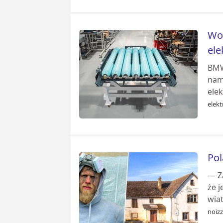
Wod
ele
BMW
nam
ele
elekt
Pol
— Z
że 
wia
noizz