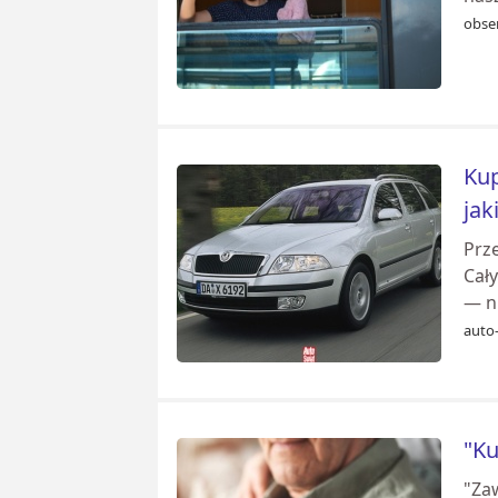
obse
Kup
jak
Prze
Cał
— n
auto-
"Ku
"Zaw