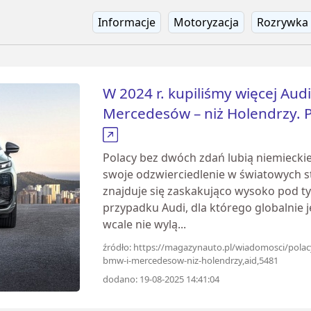
Informacje
Motoryzacja
Rozrywka
W 2024 r. kupiliśmy więcej Aud
Mercedesów – niż Holendrzy. P
Polacy bez dwóch zdań lubią niemiecki
swoje odzwierciedlenie w światowych st
znajduje się zaskakująco wysoko pod t
przypadku Audi, dla którego globalnie
wcale nie wylą...
źródło: https://magazynauto.pl/wiadomosci/polacy-
bmw-i-mercedesow-niz-holendrzy,aid,5481
dodano: 19-08-2025 14:41:04