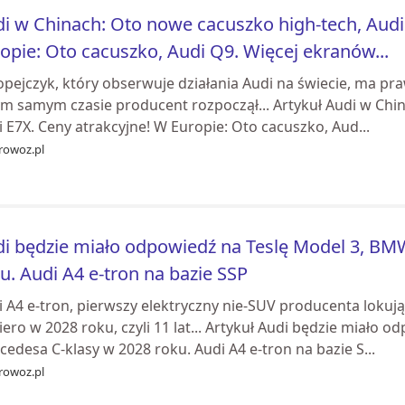
i w Chinach: Oto nowe cacuszko high-tech, Audi
opie: Oto cacuszko, Audi Q9. Więcej ekranów...
opejczyk, który obserwuje działania Audi na świecie, ma pr
ym samym czasie producent rozpoczął... Artykuł Audi w Chi
 E7X. Ceny atrakcyjne! W Europie: Oto cacuszko, Aud...
rowoz.pl
i będzie miało odpowiedź na Teslę Model 3, BM
u. Audi A4 e-tron na bazie SSP
 A4 e-tron, pierwszy elektryczny nie-SUV producenta lokują
ero w 2028 roku, czyli 11 lat... Artykuł Audi będzie miało 
edesa C-klasy w 2028 roku. Audi A4 e-tron na bazie S...
rowoz.pl