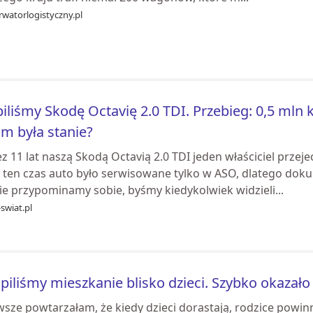
rwatorlogistyczny.pl
iliśmy Skodę Octavię 2.0 TDI. Przebieg: 0,5 mln 
im była stanie?
z 11 lat naszą Skodą Octavią 2.0 TDI jeden właściciel przej
y ten czas auto było serwisowane tylko w ASO, dlatego dok
ie przypominamy sobie, byśmy kiedykolwiek widzieli...
swiat.pl
piliśmy mieszkanie blisko dzieci. Szybko okazało
sze powtarzałam, że kiedy dzieci dorastają, rodzice powinni