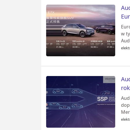
Aud
Eur
Eur
w t
Audi
elekt
Aud
rok
Audi
dopi
Merc
elekt