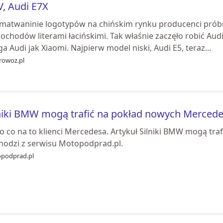
, Audi E7X
matwaninie logotypów na chińskim rynku producenci próbu
chodów literami łacińskimi. Tak właśnie zaczęło robić Audi z
a Audi jak Xiaomi. Najpierw model niski, Audi E5, teraz...
rowoz.pl
niki BMW mogą trafić na pokład nowych Merced
ko co na to klienci Mercedesa. Artykuł Silniki BMW mogą t
hodzi z serwisu Motopodprad.pl.
podprad.pl