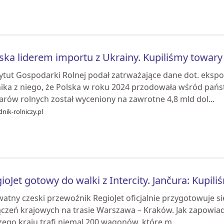
ska liderem importu z Ukrainy. Kupiliśmy towary
tytut Gospodarki Rolnej podał zatrważające dane dot. eksp
ika z niego, że Polska w roku 2024 przodowała wśród państ
arów rolnych został wyceniony na zawrotne 4,8 mld dol...
nik-rolniczy.pl
ioJet gotowy do walki z Intercity. Jančura: Kup
watny czeski przewoźnik RegioJet oficjalnie przygotowuje 
ączeń krajowych na trasie Warszawa – Kraków. Jak zapowiada
ego kraju trafi niemal 200 wagonów, które m...