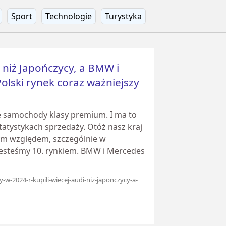
Sport
Technologie
Turystyka
i niż Japończycy, a BMW i
olski rynek coraz ważniejszy
e samochody klasy premium. I ma to
atystykach sprzedaży. Otóż nasz kraj
ym względem, szczególnie w
 jesteśmy 10. rynkiem. BMW i Mercedes
w-2024-r-kupili-wiecej-audi-niz-japonczycy-a-