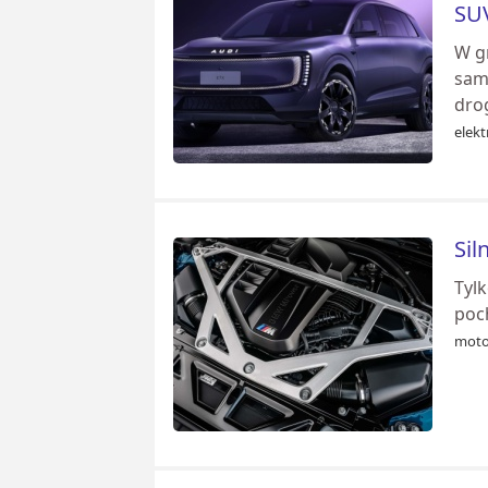
SUV
W g
samo
drog
elekt
Sil
Tyl
poc
moto