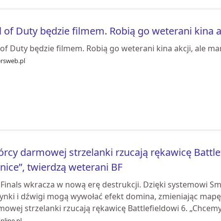
l of Duty będzie filmem. Robią go weterani kina
 of Duty będzie filmem. Robią go weterani kina akcji, ale 
ersweb.pl
rcy darmowej strzelanki rzucają rękawicę Battl
nice”, twierdzą weterani BF
 Finals wkracza w nową erę destrukcji. Dzięki systemowi Sm
ynki i dźwigi mogą wywołać efekt domina, zmieniając mapę
owej strzelanki rzucają rękawicę Battlefieldowi 6. „Chcemy.
nline.pl