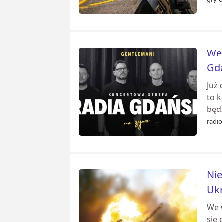
Wet
Gd
Już
to 
będz
radi
Nie
Ukr
We 
się