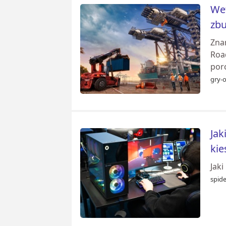
Wet
zbu
Zna
Roa
por
gry-o
Jak
kie
Jak
spid