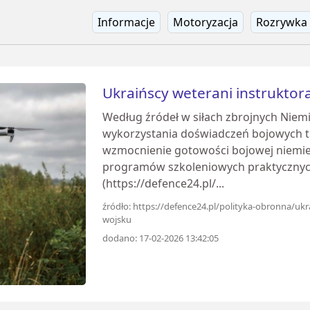
Informacje
Motoryzacja
Rozrywka
Ukraińscy weterani instrukto
Według źródeł w siłach zbrojnych Niem
wykorzystania doświadczeń bojowych tr
wzmocnienie gotowości bojowej niemie
programów szkoleniowych praktycznyc
(https://defence24.pl/...
źródło: https://defence24.pl/polityka-obronna/uk
wojsku
dodano: 17-02-2026 13:42:05