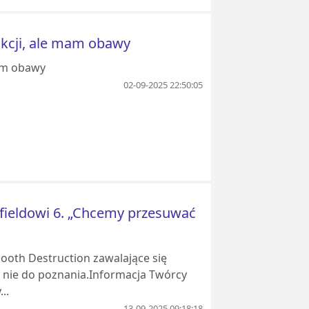
 akcji, ale mam obawy
mam obawy
02-09-2025 22:50:05
efieldowi 6. „Chcemy przesuwać
ooth Destruction zawalające się
 nie do poznania.Informacja Twórcy
..
13-09-2025 09:18:18