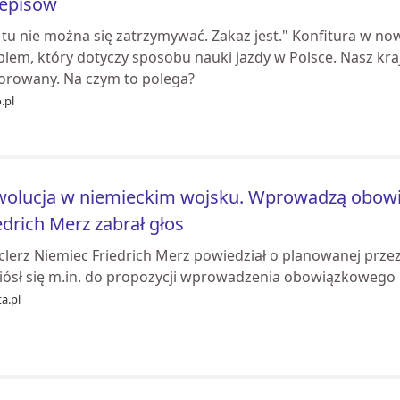
zepisów
e tu nie można się zatrzymywać. Zakaz jest." Konfitura w 
blem, który dotyczy sposobu nauki jazdy w Polsce. Nasz kra
orowany. Na czym to polega?
.pl
olucja w niemieckim wojsku. Wprowadzą obowią
edrich Merz zabrał głos
clerz Niemiec Friedrich Merz powiedział o planowanej prze
iósł się m.in. do propozycji wprowadzenia obowiązkowego 
a.pl