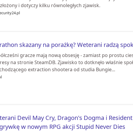
 złożony i dotyczy kilku równoległych zjawisk.
ecurity24.pl
athon skazany na porażkę? Weterani radzą spok
ółcześni gracze mają nową obsesję - zamiast po prostu cie
resy na stronie SteamDB. Zjawisko to dotknęło właśnie sp
chodzącego extraction shootera od studia Bungie...
l
erani Devil May Cry, Dragon's Dogma i Resident 
grywkę w nowym RPG akcji Stupid Never Dies