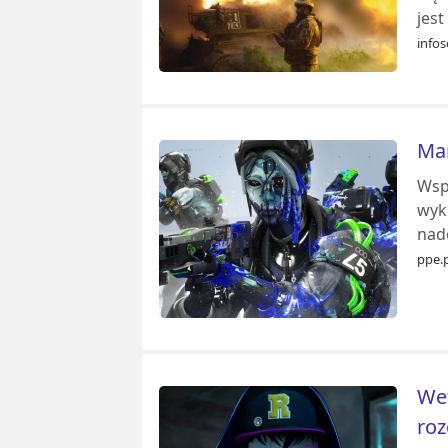
jest
infos
Mar
Wsp
wyk
nad
ppe.p
Wet
roz