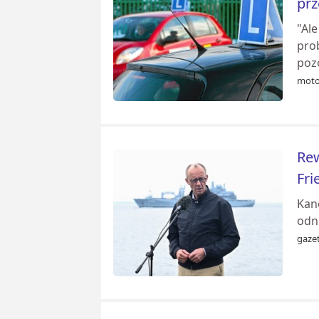
pr
"Al
pro
poz
moto
Rew
Fri
Kan
odn
gazet