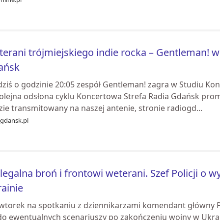
erani trójmiejskiego indie rocka – Gentleman! w
ańsk
 dziś o godzinie 20:05 zespół Gentleman! zagra w Studiu K
kolejna odsłona cyklu Koncertowa Strefa Radia Gdańsk pro
ie transmitowany na naszej antenie, stronie radiogd...
ogdansk.pl
legalna broń i frontowi weterani. Szef Policji o
ainie
wtorek na spotkaniu z dziennikarzami komendant główny Pol
 do ewentualnych scenariuszy po zakończeniu wojny w Ukrai