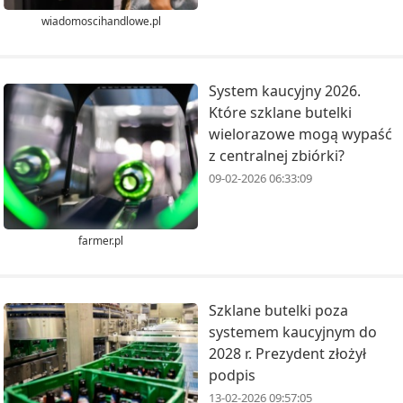
wiadomoscihandlowe.pl
System kaucyjny 2026.
Które szklane butelki
wielorazowe mogą wypaść
z centralnej zbiórki?
09-02-2026 06:33:09
farmer.pl
Szklane butelki poza
systemem kaucyjnym do
2028 r. Prezydent złożył
podpis
13-02-2026 09:57:05