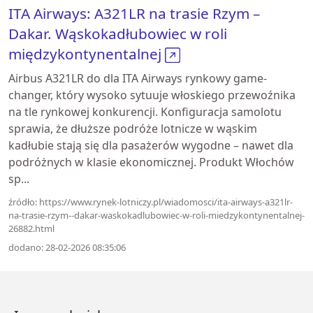
ITA Airways: A321LR na trasie Rzym –
Dakar. Wąskokadłubowiec w roli
międzykontynentalnej
Airbus A321LR do dla ITA Airways rynkowy game-
changer, który wysoko sytuuje włoskiego przewoźnika
na tle rynkowej konkurencji. Konfiguracja samolotu
sprawia, że dłuższe podróże lotnicze w wąskim
kadłubie stają się dla pasażerów wygodne – nawet dla
podróżnych w klasie ekonomicznej. Produkt Włochów
sp...
źródło: https://www.rynek-lotniczy.pl/wiadomosci/ita-airways-a321lr-
na-trasie-rzym--dakar-waskokadlubowiec-w-roli-miedzykontynentalnej-
26882.html
dodano: 28-02-2026 08:35:06