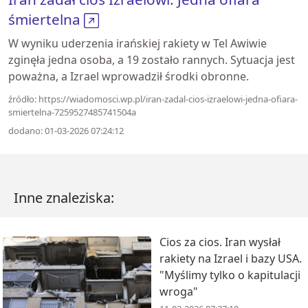
śmiertelna
W wyniku uderzenia irańskiej rakiety w Tel Awiwie
zginęła jedna osoba, a 19 zostało rannych. Sytuacja jest
poważna, a Izrael wprowadził środki obronne.
źródło: https://wiadomosci.wp.pl/iran-zadal-cios-izraelowi-jedna-ofiara-
smiertelna-7259527485741504a
dodano: 01-03-2026 07:24:12
Inne znaleziska:
Cios za cios. Iran wysłał
rakiety na Izrael i bazy USA.
"Myślimy tylko o kapitulacji
wroga"