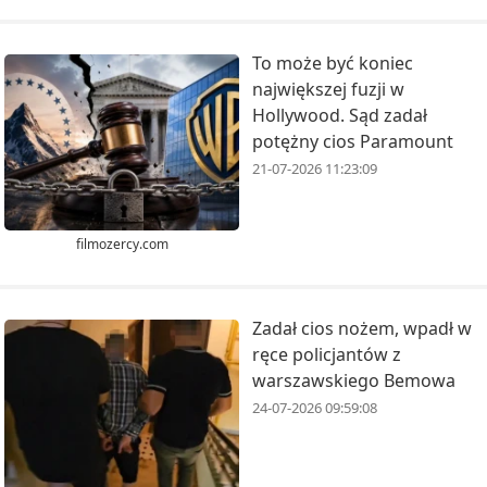
To może być koniec
największej fuzji w
Hollywood. Sąd zadał
potężny cios Paramount
21-07-2026 11:23:09
filmozercy.com
Zadał cios nożem, wpadł w
ręce policjantów z
warszawskiego Bemowa
24-07-2026 09:59:08