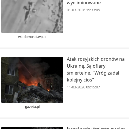
wyeliminowane
01-03-2026 19:33:05
wiadomosci.wp.pl
Atak rosyjskich dronów na
Ukrainę. Są ofiary
śmiertelne. "Wróg zadał
kolejny cios"
11-03-2026 09:15:07
gazeta.pl