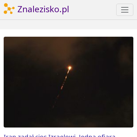
Znalezisko.pl
Iran zadał cios Izraelowi. Jedna ofiara