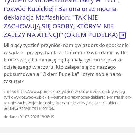
rozwód Kubickiej i Barona oraz mocna
deklaracja Maffashion: "TAK NIE
ZACHOWUJĄ SIĘ OSOBY, KTÓRYM NIE
ZALEŻY NA ATENCJI" (OKIEM PUDELKA)
Mijający tydzień przyniósł nam gwiazdorskie spotkanie
w sądzie i przepychanki z "Tańcem z Gwiazdami" w tle,
które swoją kulminację będą miały być może jeszcze
dzisiejszego wieczoru. Kto załapał się do naszego
podsumowania "Okiem Pudelka" i czym sobie na to
zasłużył?
źródło: https://www.pudelek.pl/tydzien-w-show-biznesie-iskry-w-tzg-
cyrkowy-rozwod-kubickiej-i-barona-oraz-mocna-deklaracja-maffashion-
tak-nie-zachowuja-sie-osoby-ktorym-nie-zalezy-na-atencji-okiem-
pudelka-7259617911495104a
dodano: 01-03-2026 18:38:19