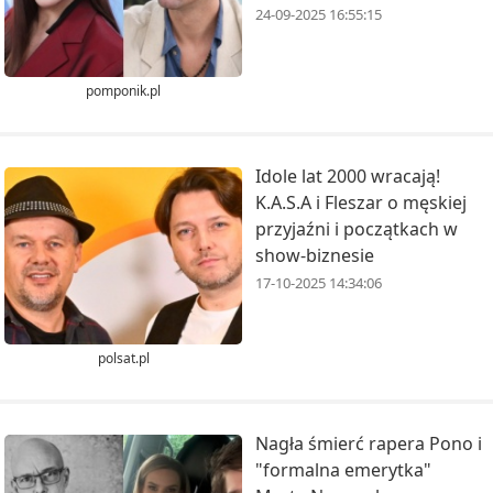
24-09-2025 16:55:15
pomponik.pl
Idole lat 2000 wracają!
K.A.S.A i Fleszar o męskiej
przyjaźni i początkach w
show-biznesie
17-10-2025 14:34:06
polsat.pl
Nagła śmierć rapera Pono i
"formalna emerytka"