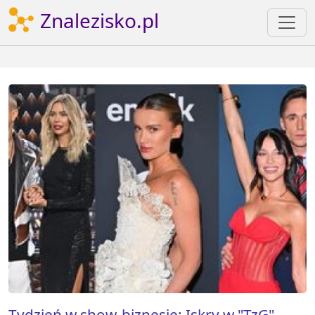
Znalezisko.pl
Tydzień w show-biznesie: Iskry w "TzG",