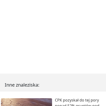
Inne znaleziska:
CPK pozyskał do tej pory
ponad 52% gruntów pod