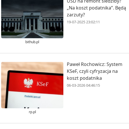
USD na remont siedziby?
„Na koszt podatnika”. Będą
zarzuty?
19-07-2025 23:02:11
bithub.pl
Paweł Rochowicz: System
KSeF, czyli cyfryzacja na
koszt podatnika
06-03-2026 04:46:15
rp.pl