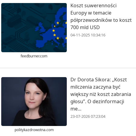
Koszt suwerenności
Europy w temacie
półprzewodników to koszt
700 mld USD
04-11-2025 10:34:16
feedburner.com
Dr Dorota Sikora: „Koszt
milczenia zaczyna być
większy niż koszt zabrania
głosu”. O dezinformacji
me...
23-07-2026 07:23:04
politykazdrowotna.com