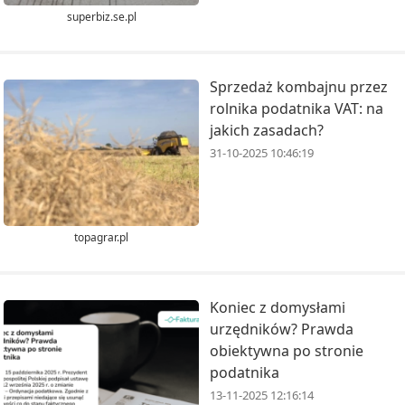
superbiz.se.pl
Sprzedaż kombajnu przez
rolnika podatnika VAT: na
jakich zasadach?
31-10-2025 10:46:19
topagrar.pl
Koniec z domysłami
urzędników? Prawda
obiektywna po stronie
podatnika
13-11-2025 12:16:14