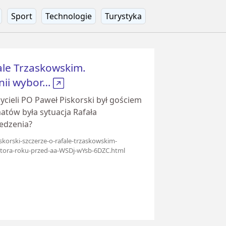
Sport
Technologie
Turystyka
ale Trzaskowskim.
nii wybor…
ycieli PO Paweł Piskorski był gościem
atów była sytuacja Rafała
edzenia?
skorski-szczerze-o-rafale-trzaskowskim-
tora-roku-przed-aa-WSDj-wYsb-6DZC.html