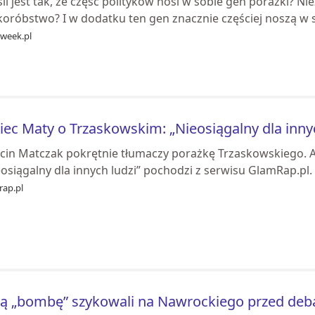
śli jest tak, że część polityków nosi w sobie gen porażki? Ni
koróbstwo? I w dodatku ten gen znacznie częściej noszą w
week.pl
iec Maty o Trzaskowskim: „Nieosiągalny dla innyc
cin Matczak pokrętnie tłumaczy porażkę Trzaskowskiego. A
osiągalny dla innych ludzi” pochodzi z serwisu GlamRap.pl.
rap.pl
ą „bombę” szykowali na Nawrockiego przed deb