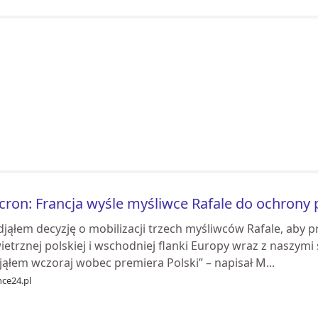
ron: Francja wyśle myśliwce Rafale do ochrony p
jąłem decyzję o mobilizacji trzech myśliwców Rafale, aby p
ietrznej polskiej i wschodniej flanki Europy wraz z naszym
ąłem wczoraj wobec premiera Polski” – napisał M...
nce24.pl