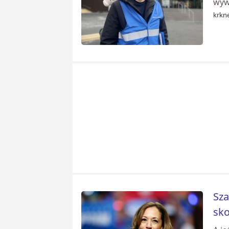
wywi
krkn
Sza
sko