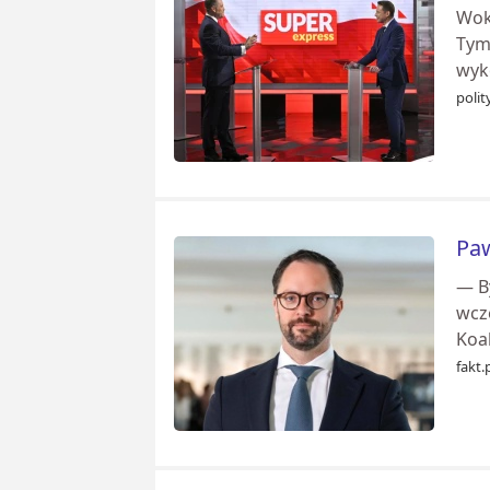
Wok
Tym
wyko
polit
Paw
— By
wcz
Koal
fakt.