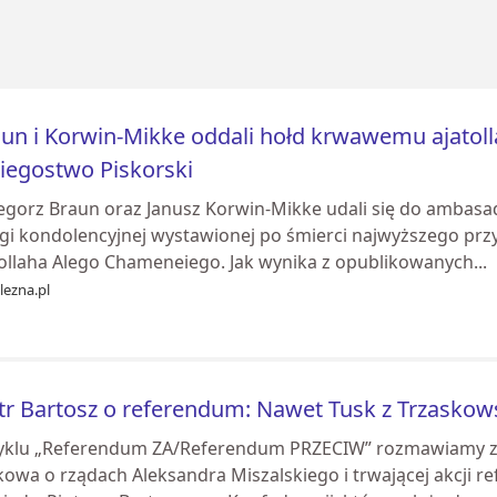
un i Korwin-Mikke oddali hołd krwawemu ajatolla
iegostwo Piskorski
egorz Braun oraz Janusz Korwin-Mikke udali się do ambasad
ęgi kondolencyjnej wystawionej po śmierci najwyższego przy
tollaha Alego Chameneiego. Jak wynika z opublikowanych...
lezna.pl
tr Bartosz o referendum: Nawet Tusk z Trzasko
yklu „Referendum ZA/Referendum PRZECIW” rozmawiamy z
owa o rządach Aleksandra Miszalskiego i trwającej akcji r