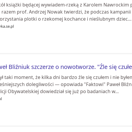
ół książki będącej wywiadem-rzeką z Karolem Nawrockim po
 razem prof. Andrzej Nowak twierdzi, że podczas kampanii 
rzystania plotki o rzekomej kochance i nieślubnym dziec...
yka.se.pl
eł Bliźniuk szczerze o nowotworze. "Źle się czułe
ł taki moment, że kilka dni bardzo źle się czułem i nie by
eśniejszych dolegliwości — opowiada "Faktowi" Paweł Bliźn
icji Obywatelskiej dowiedział się już po badaniach w...
pl