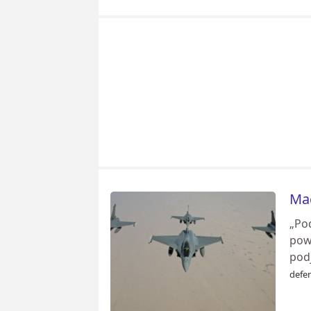
Mac
„Pod
pow
podj
defe