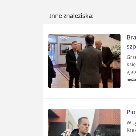
Inne znaleziska:
Bra
szp
Grz
ksi
aja
nieza
Pio
W c
Krak