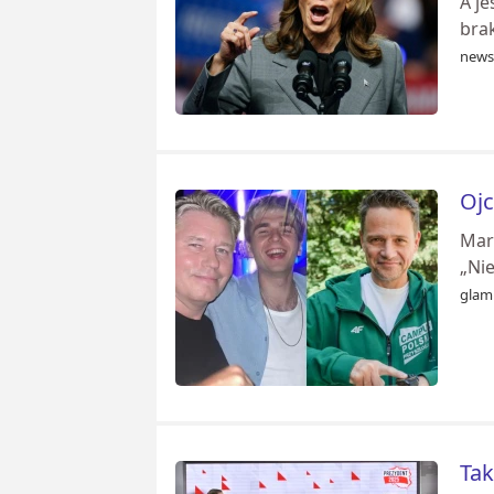
A je
bra
news
Ojc
Mar
„Nie
glam
Tak