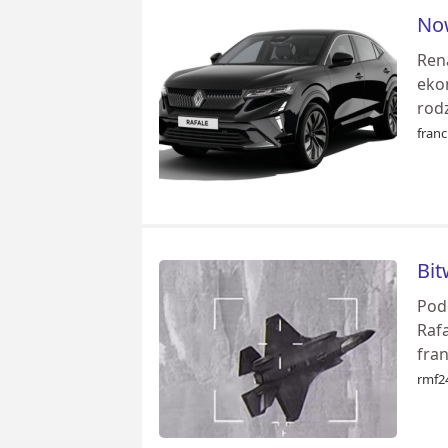
Now
Ren
eko
rodz
franc
Bit
Pod
Rafa
fran
rmf24