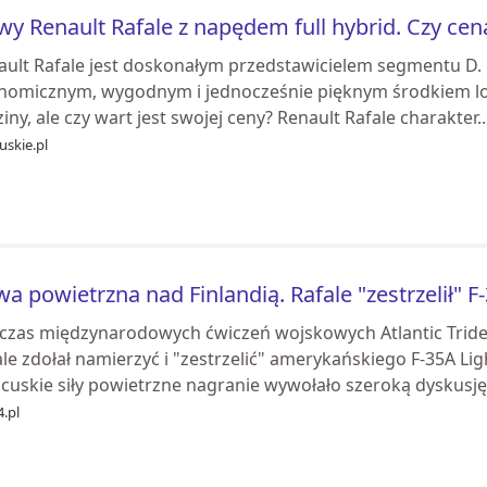
y Renault Rafale z napędem full hybrid. Czy cen
ault Rafale jest doskonałym przedstawicielem segmentu D. 
nomicznym, wygodnym i jednocześnie pięknym środkiem lok
iny, ale czy wart jest swojej ceny? Renault Rafale charakter..
uskie.pl
wa powietrzna nad Finlandią. Rafale "zestrzelił" F
czas międzynarodowych ćwiczeń wojskowych Atlantic Trident
le zdołał namierzyć i "zestrzelić" amerykańskiego F-35A Li
cuskie siły powietrzne nagranie wywołało szeroką dyskusję.
.pl